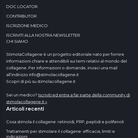
DOC LOCATOR
CONTRIBUTOR
ISCRIZIONE MEDICO
ISCRIVITI ALLA NOSTRA NEWSLETTER
CHI SIAMO
StimolaCollagene è un progetto editoriale nato per fornire
informazioni chiare e attendibili sui temi relativi al mondo del
collagene. Per informazioni o domande, inviaci una mail
all’indirizzo
info@stimolacollagene.it
Scopri di più su stimolacollagene.it
Sei un medico?
Iscriviti ed entra a far parte della community di
stimolacollagene.it »
Articoli recenti
Cosa stimola il collagene: retinoidi, PRP, peptidi e polifenoli
Trattamenti per stimolare il collagene: efficacia, limiti e
indicazioni