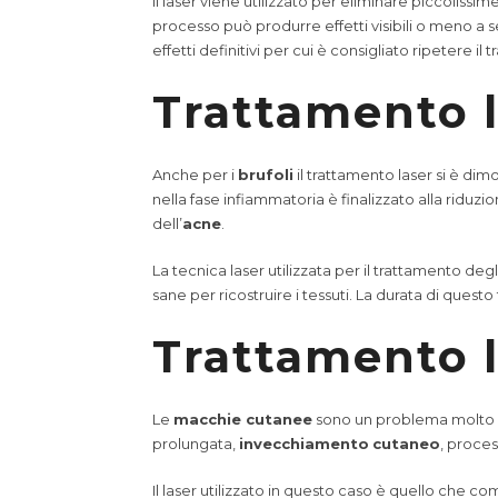
Il laser viene utilizzato per eliminare piccolissim
processo può produrre effetti visibili o meno a se
effetti definitivi per cui è consigliato ripetere i
Trattamento 
Anche per i
brufoli
il trattamento laser si è dimo
nella fase infiammatoria è finalizzato alla riduz
dell’
acne
.
La tecnica laser utilizzata per il trattamento degl
sane per ricostruire i tessuti. La durata di questo 
Trattamento l
Le
macchie cutanee
sono un problema molto c
prolungata,
invecchiamento
cutaneo
, proces
Il laser utilizzato in questo caso è quello che