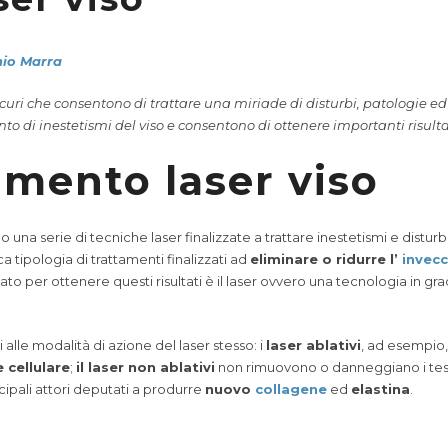
nio Marra
e sicuri che consentono di trattare una miriade di disturbi, patologie e
nto di inestetismi del viso e consentono di ottenere importanti risult
tamento laser viso
 una serie di tecniche laser finalizzate a trattare inestetismi e disturb
a tipologia di trattamenti finalizzati ad
eliminare o ridurre l’
invec
ato per ottenere questi risultati è il laser ovvero una tecnologia in grad
 alle modalità di azione del laser stesso: i
laser ablativi
, ad esempio,
 cellulare
;
il laser non ablativi
non rimuovono o danneggiano i tess
rincipali attori deputati a produrre
nuovo
collagene
ed
elastina
.