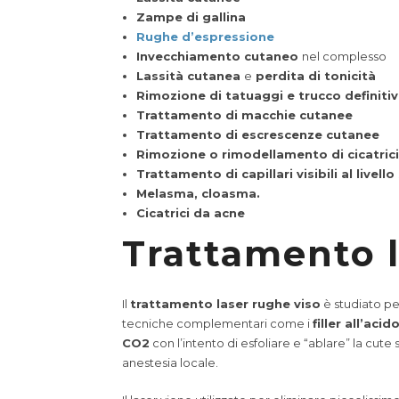
Zampe di gallina
Rughe d’espressione
Invecchiamento cutaneo
nel complesso
Lassità cutanea
e
perdita di tonicità
Rimozione di tatuaggi e trucco definiti
Trattamento di macchie cutanee
Trattamento di escrescenze cutanee
Rimozione o rimodellamento di cicatrici
Trattamento di capillari visibili al livello
Melasma, cloasma.
Cicatrici da acne
Trattamento l
Il
trattamento laser rughe viso
è studiato pe
tecniche complementari come i
filler all’aci
CO2
con l’intento di esfoliare e “ablare” la cut
anestesia locale.