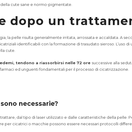
ee della cute sane e normo-pigmentate.
e dopo un trattame
ogia, la pelle risulta generalmente irritata, arrossata e accaldata. A se
triziali identificabili con la formazione di trasudato sieroso. L’uso d
lla cute.
i edemi, tendono a riassorbirsi nelle 72 ore
successive alla sedu
i farmaci ed unguenti fondamentali per il processo di cicatrizzazione.
o sono necessarie?
attare, dal tipo di laser utilizzato e dalle caratteristiche della pelle
 per cicatrici o macchie possono essere necessari protocolli different