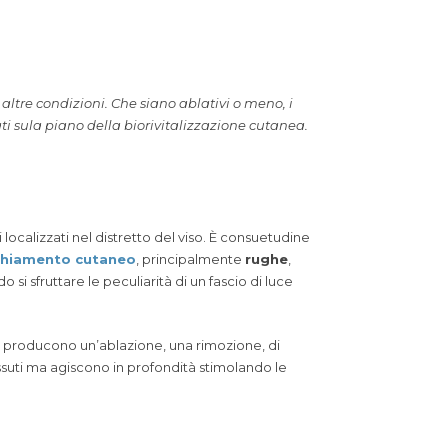
d altre condizioni. Che siano ablativi o meno, i
ati sula piano della biorivitalizzazione cutanea.
i localizzati nel distretto del viso. È consuetudine
chiamento cutaneo
, principalmente
rughe
,
o si sfruttare le peculiarità di un fascio di luce
 producono un’ablazione, una rimozione, di
uti ma agiscono in profondità stimolando le