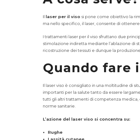
Il
laser per il viso
si pone come obiettivo la rim
ma nello specifico, il laser, consente di ottenere 
I trattamenti laser per il viso sfruttano due pri
stimolazione indiretta mediante l’ablazione di str
ricostruzione dei tessuti e dunque la produzione 
Quando fare il
Il laser viso è consigliato in una moltitudine di si
importanti per la salute tanto da essere largamente
tutti gli altri trattamenti di competenza medica,
norme sanitarie.
L’azione del laser viso si concentra su:
Rughe
Lassità cutanee