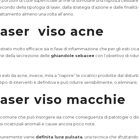
e porzioni di cute superficiale al fine di stimolare una risposta cellula
condo della tipologia di laser, dalla strategia d’azione e dalle finalit
l trattamento almeno una volta all’anno.
laser viso acne
strato molto efficace sia in fase di infiammazione che per gli esiti cicat
ione della secrezione delle
ghiandole sebacee
con l’obiettivo di rid
i esiti da acne, invece, mira a “riaprire” le cicatrici prodotte dal dist
tipo di interventi è definitiva e può ridurre sensibilmente, o eliminare, gli
aser viso macchie
omune che può insorgere sia come conseguenza di patologie o disturb
si cicatriziali anomali e cause ancora poco note.
 comunemente viene
definita luce pulsata
, una tecnica che sfruttando