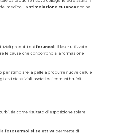
re tale da produrre nuovo collagene ed elastina. Il
à del medico. La
stimolazione cutanea
non ha
riziali prodotti dai
foruncoli
. Il laser utilizzato
urre le cause che concorrono alla formazione
urbo per stimolare la pelle a produrre nuove cellule
 esti cicatriziali lasciati dai comuni brufoli.
i, sia come risultato di esposizione solare
 la
fototermolisi selettiva
permette di