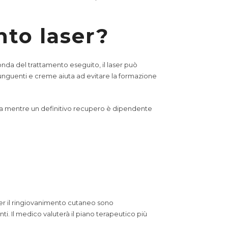
nto laser?
conda del trattamento eseguito, il laser può
i unguenti e creme aiuta ad evitare la formazione
ta mentre un definitivo recupero è dipendente
. Per il ringiovanimento cutaneo sono
i. Il medico valuterà il piano terapeutico più