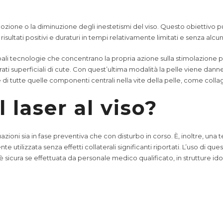
ozione o la diminuzione degli inestetismi del viso. Questo obiettivo
risultati positivi e duraturi in tempi relativamente limitati e senza alcu
ncipali tecnologie che concentrano la propria azione sulla stimolazione
ati superficiali di cute. Con quest’ultima modalità la pelle viene danne
di tutte quelle componenti centrali nella vite della pelle, come colla
 laser al viso?
tuazioni sia in fase preventiva che con disturbo in corso. È, inoltre, una 
 utilizzata senza effetti collaterali significanti riportati. L’uso di que
 è sicura se effettuata da personale medico qualificato, in strutture id