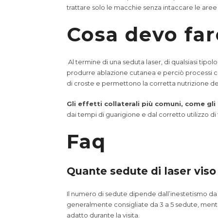
trattare solo le macchie senza intaccare le ar
Cosa devo far
Al termine di una seduta laser, di qualsiasi tipol
produrre ablazione cutanea e perciò processi cica
di croste e permettono la corretta nutrizione de
Gli effetti collaterali più comuni, come gl
dai tempi di guarigione e dal corretto utilizzo d
Faq
Quante sedute di laser vis
Il numero di sedute dipende dall’inestetismo da tr
generalmente consigliate da 3 a 5 sedute, mentre
adatto durante la visita.