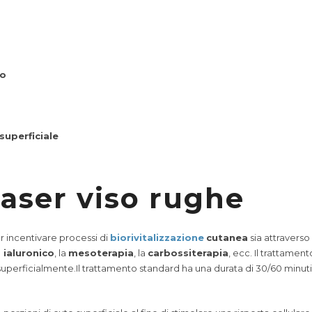
vo
 superficiale
aser viso rughe
r incentivare processi di
biorivitalizzazione
cutanea
sia attraverso 
do ialuronico
, la
mesoterapia
, la
carbossiterapia
, ecc. Il trattamen
e superficialmente.Il trattamento standard ha una durata di 30/60 minu