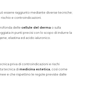
 può essere raggiunto mediante diverse tecniche;
n rischio e controindicazioni.
 profonda delle
cellule del derma
o sulla
ggiata in punti precisi con lo scopo di indurre la
gene, elastina ed acido ialuronico.
tecnica priva di controindicazioni e rischi
sta tecnica di
medicina
estetica
, così come
onee e che rispettino le regole previste dalle