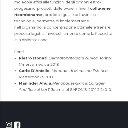
molecole affini alle funzioni degli ormoni estro-
progestinici prodotti dalle ovaie; infine, il
collagene
ricombinante,
prodotto grazie ad avanzate
tecnologie, permette di implementarne
nell’organismo la concentrazione ottimale e frenare i
processi legati all’ invecchiamento come la flaccidità
e la disidratazione.
Fonti:
Pietro Donati.
Dermatopatologia clinica.
Torino:
Minerva medica; 2018.
Carlo D’Aniello
,
Manuale di Medicina Estetica
,
Masterbooks, 2019.
Maninder Ahuja.
Menopause-Skin & Collagen
And Role of MHT
. Journal of SAFOMS. 2014;2(2):0-0.