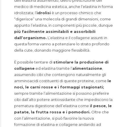
dell’elastina assumendo, dietro prescrizione del
medico di medicina estetica, anche l’elastina in forma
idrolizzata; l’
idrolisi
è un processo chimico che
“digerisce” una molecola di grandi dimensioni, come
appunto l’elastina, in componenti più piccole, dunque
più facilmente assimilabili e assorbibili
dall’organismo.
L’elastina e il collagene assunti in
questa forma vanno a potenziare lo strato profondo
della cute, donando maggiore flessibilità.
È possibile tentare di
stimolare la produzione di
collagene
ed elastina tramite l’
alimentazione
,
assumendo cibi che contengono naturalmente gli
amminoacidi
costituenti di queste proteine, come
le
noci, le carni rosse e i formaggi stagionati;
sempre tramite l’alimentazione si possono preferire
cibi dall’alto potere antiossidante che impediscono la
prematura digestione dell’elastina come
il pesce, le
patate, la frutta rossa e i pomodori.
Oltre che
con l’alimentazione, si può favorire la nuova
formazione di elastina e collagene andando ad