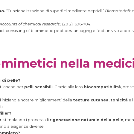
no.
“Funzionalizzazione di superfici mediante peptidi.”
Biomateriali: 
Accounts of chemical research
5 (2012): 696-704.
 consisting of biomimetic peptides: antiaging effects in vivo and in v
omimetici nella medic
 di pelle?
ati anche per
pelli sensibili
. Grazie alla loro
biocompatibilità
, prese
 si iniziano a notare miglioramenti della
texture cutanea
,
tonicitá
e
i.
iller?
o
, stimolando i processi di
rigenerazione naturale della pelle
, ment
no a esigenze diverse.
completo?