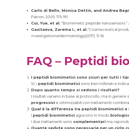
Carlo di Bello, Monica Dettin, and Andrea Bag
Patron, 2005. 175-191.
Cui, Yue, et al.
“Biomimetic peptide nanosensors.”
Gazitaeva, Zarema I., et al.
“Cosmeceutical product
investigationaldermatology
(2017): 11-16.
FAQ – Peptidi bi
I peptidi biomimetici sono sicuri per tutti i tipi
Sì, i
peptidi biomimetici
sono ben tollerati e indic
Dopo quanto tempo si vedono i risultati?
I risultati variano in base al protocollo, ma in genere
progressivi
e ottimizzabili con trattamenti combinat
Qual è la differenza tra peptidi biomimetici e f
I
peptidi biomimetici
agiscono in modo
biologic
I due trattamenti sono
complementari
ma rispondo
Quante sedute sono necessarie per un ciclo 