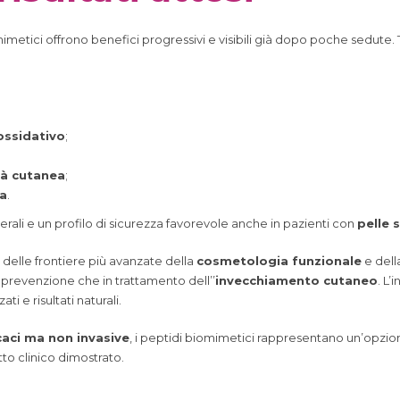
metici offrono benefici progressivi e visibili già dopo poche sedute. Tra
ossidativo
;
tà cutanea
;
za
.
laterali e un profilo di sicurezza favorevole anche in pazienti con
pelle 
elle frontiere più avanzate della
cosmetologia funzionale
e dell
n prevenzione che in trattamento dell’’
invecchiamento cutaneo
. L
i e risultati naturali.
caci ma non invasive
, i peptidi biomimetici rappresentano un’opzione
atto clinico dimostrato.