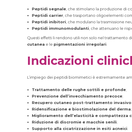
Peptidi segnale
, che stimolano la produzione di c
Peptidi carrier
, che trasportano oligoelementi c
Peptidi inibitori
, che modulano la trasmissione neu
Peptidi immunomodulanti
, che attenuano le ris
Questi effetti li rendono utili non solo nel trattamento
cutanea
e le
pigmentazioni irregolari
.
Indicazioni clinic
L’impiego dei peptidi biomimetici è estremamente a
Trattamento delle rughe sottili e profonde
;
Prevenzione dell’invecchiamento precoce
;
Recupero cutaneo post-trattamento invasivo
Ridensificazione e biostimolazione del derma
;
Miglioramento dell’elasticità e compattezza 
Riduzione di discromie e macchie senili
;
Supporto alla cicatrizzazione in esiti acneici
.