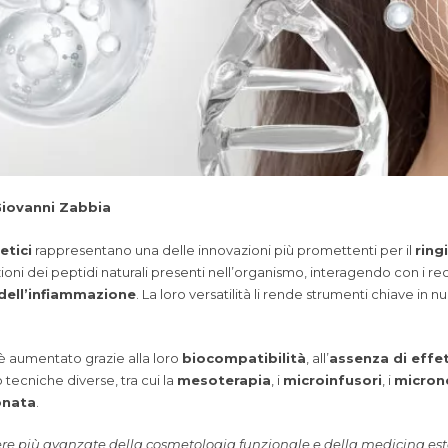
Giovanni Zabbia
etici
rappresentano una delle innovazioni più promettenti per il
ring
oni dei peptidi naturali presenti nell’organismo, interagendo con i rece
dell’infiammazione
. La loro versatilità li rende strumenti chiave in n
i è aumentato grazie alla loro
biocompatibilità
, all’
assenza di effett
 tecniche diverse, tra cui la
mesoterapia
, i
microinfusori
, i
micron
onata
.
ere più avanzate della cosmetologia funzionale e della medicina este