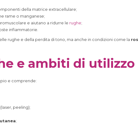
omponenti della matrice extracellulare;
ome rame o manganese;
romuscolare e aiutano a ridurre le
rughe
;
poste infiammatorie.
 delle rughe e della perdita di tono, ma anche in condizioni come la
ro
he e ambiti di utilizzo
mpio e comprende:
(laser, peeling);
cutanea
;