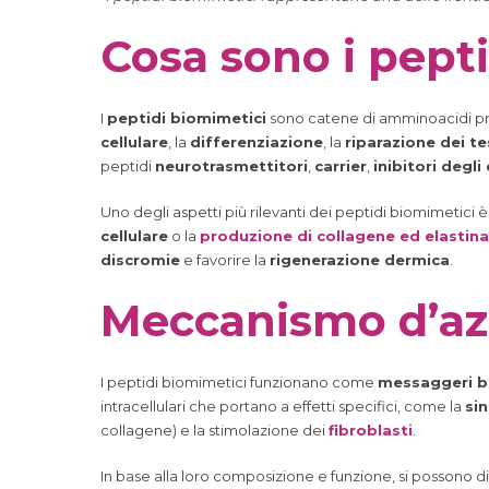
Cosa sono i pept
I
peptidi biomimetici
sono catene di amminoacidi proge
cellulare
, la
differenziazione
, la
riparazione dei te
peptidi
neurotrasmettitori
,
carrier
,
inibitori degli
Uno degli aspetti più rilevanti dei peptidi biomimetici è 
cellulare
o la
produzione di collagene ed elastina
discromie
e favorire la
rigenerazione dermica
.
Meccanismo d’azi
I peptidi biomimetici funzionano come
messaggeri b
intracellulari che portano a effetti specifici, come la
sin
collagene) e la stimolazione dei
fibroblasti
.
In base alla loro composizione e funzione, si possono dis