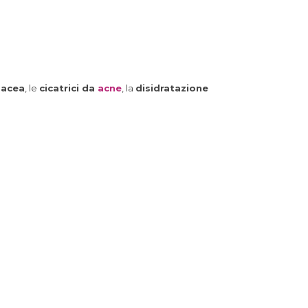
sacea
, le
cicatrici da
acne
, la
disidratazione