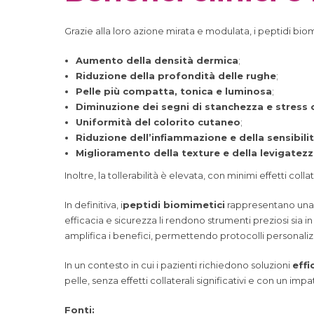
Grazie alla loro azione mirata e modulata, i peptidi biomi
Aumento della densità dermica
;
Riduzione della profondità delle rughe
;
Pelle più compatta, tonica e luminosa
;
Diminuzione dei segni di stanchezza e stress 
Uniformità del colorito cutaneo
;
Riduzione dell’infiammazione e della sensibili
Miglioramento della texture e della levigatez
Inoltre, la tollerabilità è elevata, con minimi effetti col
In definitiva, i
peptidi biomimetici
rappresentano una d
efficacia e sicurezza li rendono strumenti preziosi sia i
amplifica i benefici, permettendo protocolli personalizzat
In un contesto in cui i pazienti richiedono soluzioni
effi
pelle, senza effetti collaterali significativi e con un imp
Fonti: