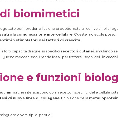
idi biomimetici
ttate per riprodurre l’azione di peptidi naturali coinvolti nella rego
ssuti
e la
comunicazione intercellulare
. Queste molecole possono 
 enzimi
o
stimolatori dei fattori di crescita
.
la loro capacità di agire su specifici
recettori cutanei
, simulando se
.
Questo meccanismo li rende ideali per trattare i segni dell’’
invecch
one e funzioni biolo
iochimici
che interagiscono con i recettori specifici delle cellule cu
tesi di nuove fibre di collagene
, l’inibizione della
metalloprotein
tinguere diversi tipi di peptidi: