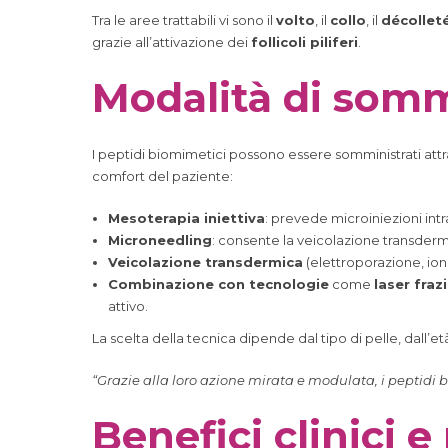
Tra le aree trattabili vi sono il
volto
, il
collo
, il
décollet
grazie all’attivazione dei
follicoli piliferi
.
Modalità di somm
I peptidi biomimetici possono essere somministrati attr
comfort del paziente:
Mesoterapia iniettiva
: prevede microiniezioni int
Microneedling
: consente la veicolazione transder
Veicolazione transdermica
(elettroporazione, iono
Combinazione con tecnologie
come
laser fraz
attivo.
La scelta della tecnica dipende dal tipo di pelle, dall’età
“Grazie alla loro azione mirata e modulata, i peptidi b
Benefici clinici e 