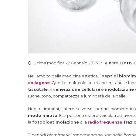
Ultima modifica 27 Gennaio 2026
Autore:
Dott. 
Nell’ambito della medicina estetica, i
peptidi biomim
collagene
. Queste molecole sintetiche imitano le funzi
tissutale
,
rigenerazione cellulare
e
modulazione 
rughe, tono, compattezza e luminosità della pelle.
Negli ultimi anni, l’interesse verso i peptidi biomimetic
modo mirato
. Essi possono essere veicolati attraverso
la
fotobiostimolazione
o la
radiofrequenza
frazi
“I peptidi biomimetici rappresentano una delle fronti