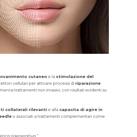
iovanimento cutaneo
e la
stimolazione del
ttori cellulari per attivare processi di
riparazione
umerosi trattamenti non invasivi, con risultati evidenti su
i collaterali rilevanti
e alla
capacita di agire in
eedle
o associati a trattamenti complementari come
tica rigenerativa.”