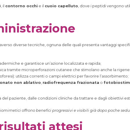
é
, il
contorno occhi
e il
cuoio capelluto
, dove i peptidi vengono uti
inistrazione
averso diverse tecniche, ognuna delle quali presenta vantaggi specifici
radermiche e garantisce un’azione localizzata e rapida;
mica tramite microperforazioni cutanee che stimolano anche la rigene
foresi): utilizza correnti o campi elettrici per favorire l’assorbimento;
ionato non ablativo
,
radiofrequenza frazionata
o
fotobiostim
 del paziente, dalle condizioni cliniche da trattare e dagli obiettivi este
iomimetici offrono benefici progressivi e visibili già dopo poche sedu
risultati attesi