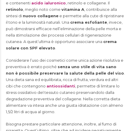
e contenenti
acido ialuronico
, retinolo e collagene. Il
retinolo
, meglio noto come
vitamina A
, contribuisce alla
sintesi di
nuovo collagene
e permette alla cute di ripristinare
il tono e la luminosità naturali. Una
crema esfoliante
, invece,
può dimostrarsi efficace nell’eliminazione della pelle morta e
nella stimolazione dei processi cellulari di rigenerazione
cutanea. A quest’ultima è opportuno associare una
crema
solare con SPF elevato
.
Considerare l’uso dei cosmetici come unica azione risolutiva e
preventiva è errato poiché
senza uno stile di vita sano
non è possibile preservare la salute della pelle del viso
.
Una dieta sana ed equilibrata, ricca di frutta, verdura ed altri
cibi che contengono
antiossidanti
, permette di limitare lo
stress ossidativo del tessuto cutaneo preservandolo dalla
degradazione preventiva del collagene. Nella corretta dieta
alimentare va intesa anche una giusta idratazione con almeno
1,5/2 litri di acqua al giorno.
Bisogna prestare particolare attenzione, inoltre, al fumo di
sigaretta. Quest’ultimo, oltre che ad incidere negativamente