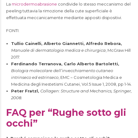
La
microdermoabrasione
condivide lo stesso meccanismo del
peeling tuttavia la rimozione della cute superficiale è
effettuata meccanicamente mediante appositi dispositivi.
FONTI:
Tullio Cainelli, Alberto Giannetti, Alfredo Rebora,
Manuale di dermatologia medica e chirurgica
, McGraw Hill
2017.
Ferdinando Terranova, Carlo Alberto Bartoletti,
Biologia molecolare dell’invecchiamento cutaneo
intrinseco ed estrinseco
, EMC – Cosmetologia Medica e
Medicina degli Inestetismi Cutanei, Vol.5 Issue 1, 2008, pp 1-14.
Peter Fratzl,
Collagen: Structure and Mechanics, Springer,
2008.
FAQ per “Rughe sotto gli
occhi”