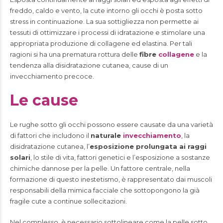
freddo, caldo e vento, la cute intorno gli occhi è posta sotto
stress in continuazione. La sua sottigliezza non permette ai
tessuti di ottimizzare i processi di idratazione e stimolare una
appropriata produzione di collagene ed elastina. Per tali
ragioni si ha una prematura rottura delle
fibre
collagene
e la
tendenza alla disidratazione cutanea, cause di un
invecchiamento precoce.
Le cause
Le rughe sotto gli occhi possono essere causate da una varietà
di fattori che includono il
naturale
invecchiamento
, la
disidratazione cutanea, l’
esposizione prolungata ai raggi
solari
, lo stile di vita, fattori genetici e l’esposizione a sostanze
chimiche dannose per la pelle. Un fattore centrale, nella
formazione di questo inestetismo, è rappresentato dai muscoli
responsabili della mimica facciale che sottopongono la già
fragile cute a continue sollecitazioni.
Nel complesso, è necessario sottolineare come la pelle sotto