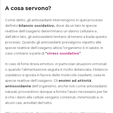
A cosa servono?
Come detto, gli antiossidanti intervengono in quel processo
definito
bilancio ossidativo,
dove da un lato le specie
reattive dell’ossigeno determinano un danno cellulare e,
dall’altro lato, gli antiossidanti tentano di tenere a bada questo
processo. Quando gli antiossidanti prevalgono rispetto alle
specie reattive dell’ossigeno allora l’organismo è in salute, in
caso contrario si parla di
“
stress ossidativo
”
.
In caso di forte stress emotivo, in particolari situazioni ormonali
o quando l’alimentazione seguita è molto sbilanciata, il bilancio
ossidativo si sposta in favore delle molecole ossidanti, ossia le
specie reattive dell’ossigeno. Gli
enzimi ad attività
antiossidante
dell’organismo, anche noti come antiossidanti
naturali, provvedono dunque a fornire l’aiuto necessario per far
sì che i danni alle cellule vengano contenuti, minimizzati e, in
alcuni casi, annullati del tutto.