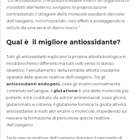
“Gli antiossidanti, che possono essere interni all’organismo o
introdotti dall’esterno, svolgono la propria azione
contrastando il dilagare delle molecole ossidanti derivate
dall’ossigeno, minimizzando i loro effetti e proteggendo le
cellule da una serie di danni nocivi.”
Qual è
il migliore antiossidante?
Tutti gli antiossidanti esplicano la propria attività biologica in
modi biochimici differenti ma tutti volti verso lo stesso
obiettivo: l’annullamento della temibile attività ossidante
operata dalle specie reattive dell’ossigeno. Tra gli
antiossidanti endogeni,
ossia gli enzimi normalmente
contenuti nel sangue, il
glutatione
è una delle molecole più
potenti, ed è costituito da soli tre amminoacidi, ossia glicina,
glutammato e cisteina. Il glutatione fornisce la giusta attività
antiossidante a molti altri enzimi o molecole, impedendo sul
nascere la formazione di pericolose specie reattive
dell’ossigeno.
Tra le specie reattive dell’ossigeno figurano il perossido di