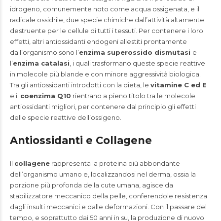
idrogeno, comunemente noto come acqua ossigenata, e il
radicale ossidrile, due specie chimiche dall’attività altamente
destruente per le cellule di tutti i tessuti. Per contenere i loro
effetti, altri antiossidanti endogeni allestiti prontamente
dall’organismo sono l’
enzima superossido dismutasi
e
l’
enzima catalasi
, i quali trasformano queste specie reattive
in molecole più blande e con minore aggressività biologica.
Tra gli antiossidanti introdotti con la dieta, le
vitamine C ed E
e il
coenzima Q10
rientrano a pieno titolo tra le molecole
antiossidanti migliori, per contenere dal principio gli effetti
delle specie reattive dell’ossigeno.
Antiossidanti e Collagene
Il
collagene
rappresenta la proteina più abbondante
dell’organismo umano e, localizzandosi nel derma, ossia la
porzione più profonda della cute umana, agisce da
stabilizzatore meccanico della pelle, conferendole resistenza
dagli insulti meccanici e dalle deformazioni. Con il passare del
tempo, e soprattutto dai 50 anni in su, la produzione di nuovo