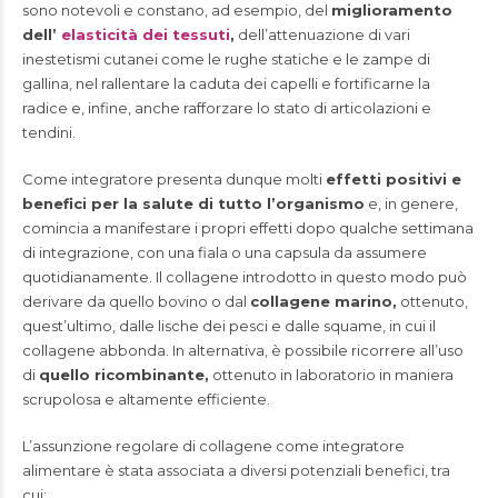
sono notevoli e constano, ad esempio, del
miglioramento
dell’
elasticità dei tessuti
,
dell’attenuazione di vari
inestetismi cutanei come le rughe statiche e le zampe di
gallina, nel rallentare la caduta dei capelli e fortificarne la
radice e, infine, anche rafforzare lo stato di articolazioni e
tendini.
Come integratore presenta dunque molti
effetti positivi e
benefici per la salute di tutto l’organismo
e, in genere,
comincia a manifestare i propri effetti dopo qualche settimana
di integrazione, con una fiala o una capsula da assumere
quotidianamente. Il collagene introdotto in questo modo può
derivare da quello bovino o dal
collagene marino,
ottenuto,
quest’ultimo, dalle lische dei pesci e dalle squame, in cui il
collagene abbonda. In alternativa, è possibile ricorrere all’uso
di
quello ricombinante,
ottenuto in laboratorio in maniera
scrupolosa e altamente efficiente.
L’assunzione regolare di collagene come integratore
alimentare è stata associata a diversi potenziali benefici, tra
cui: