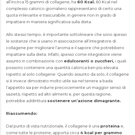
all’incirca 15 grammi di collagene, ha
60 Kcal.
60 Kcal nel
complesso calorico giornaliero rappresentano di certo una
quota irrilevante e trascurabile, in genere non in grado di
impattare in maniera significativa sulla dieta.
Allo stesso tempo, è importante sottolineare che sono spesso
le sostanze che si usano in associazione all’integratore di
collagene per migliorare l’aroma e il sapore che potrebbero
impattare sulla dieta. Infatti, spesso come integratore viene
assunto in combinazione con
edulcoranti o zuccheri,
i quali
possono contenere una quantità calorica ben più elevata
rispetto al solo collagene. Quando assunto da solo, il collagene
si è invece dimostrato molto utile sia nel tenere a bada
l’appetito sia per indurre precocemente un maggior senso di
sazietà, rispetto ad altri alimenti e, per questa ragione,
potrebbe addirittura
sostenere un’azione dimagrante.
Riassumendo:
Dal punto di vista nutrizionale, il collagene è una
proteina
e,
come tutte le proteine, apporta circa
4 kcal per grammo
.