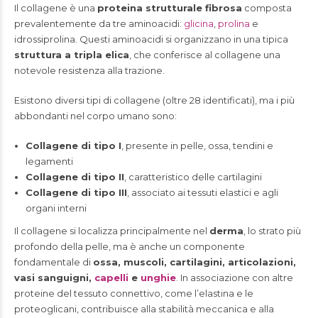
Il collagene è una
proteina strutturale fibrosa
composta
prevalentemente da tre aminoacidi:
glicina
,
prolina
e
idrossiprolina. Questi aminoacidi si organizzano in una tipica
struttura a tripla elica
, che conferisce al collagene una
notevole resistenza alla trazione.
Esistono diversi tipi di collagene (oltre 28 identificati), ma i più
abbondanti nel corpo umano sono:
Collagene di tipo I
, presente in pelle, ossa, tendini e
legamenti
Collagene di tipo II
, caratteristico delle cartilagini
Collagene di tipo III
, associato ai tessuti elastici e agli
organi interni
Il collagene si localizza principalmente nel
derma
, lo strato più
profondo della pelle, ma è anche un componente
fondamentale di
ossa, muscoli, cartilagini, articolazioni,
vasi sanguigni,
capelli
e
unghie
. In associazione con altre
proteine del tessuto connettivo, come l’elastina e le
proteoglicani, contribuisce alla stabilità meccanica e alla