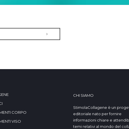
GENE
CHI SIAMO
CI
StimolaCollagene è un proge
MENTI CORPO
editoriale nato per fornire
informazioni chiare e attendibil
MENTI VISO
temi relativi al mondo del col