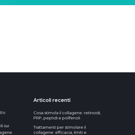
Articoli recenti
tto
Cosa stimola il collagene: retinoidi,
PRP, peptidi e polifenoli
i sui
Trattamenti per stimolare il
lagene.
collagene: efficacia, limiti e