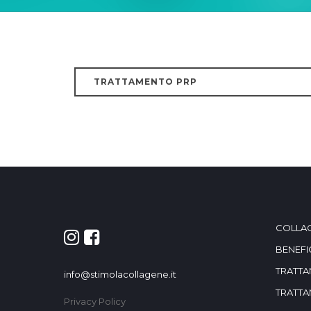
TRATTAMENTO PRP
COLLA
BENEFI
TRATTA
info@stimolacollagene.it
TRATTA
Privacy Policy