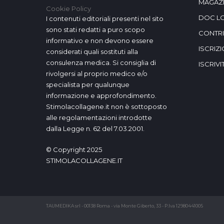
MAGAZ
Cookie Policy
DOC L
I contenuti editoriali presenti nel sito
sono stati redatti a puro scopo
CONTR
informativo e non devono essere
ISCRIZ
considerati quali sostituti alla
consulenza medica. Si consiglia di
ISCRIV
rivolgersi al proprio medico e/o
specialista per qualunque
informazione e approfondimento.
Stimolacollagene.it non è sottoposto
alle regolamentazioni introdotte
dalla Legge n. 62 del 7.03.2001.
© Copyright 2025
STIMOLACOLLAGENE.IT
TAUMEDIKA srl - 00138 Roma - via Monte Giberto, 33 - P.Iva 12980441005