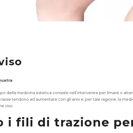
 viso
Quatra
 della medicina estetica consiste nell’intervenire per limare o attenu
 più lasse tendono ad aumentare con gli anni e, per tale ragione, la med
ne viso.
i fili di trazione per