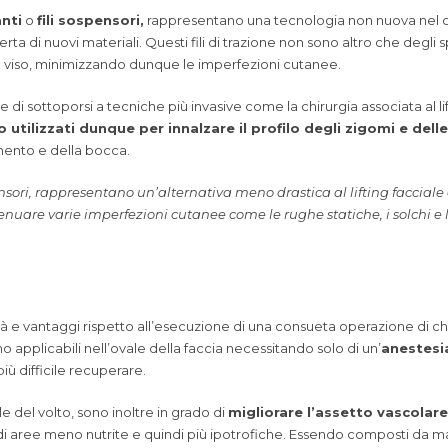
anti
o
fili sospensori,
rappresentano una tecnologia non nuova nel c
i nuovi materiali. Questi fili di trazione non sono altro che degli spes
l viso, minimizzando dunque le imperfezioni cutanee.
 di sottoporsi a tecniche più invasive come la chirurgia associata al l
ono utilizzati dunque per innalzare il profilo degli zigomi e del
 mento e della bocca.
spensori, rappresentano un’alternativa meno drastica al lifting facciale
enuare varie imperfezioni cutanee come le rughe statiche, i solchi e 
età e vantaggi rispetto all’esecuzione di una consueta operazione di chir
sono applicabili nell’ovale della faccia necessitando solo di un’
anestesi
iù difficile recuperare.
ale del volto, sono inoltre in grado di
migliorare l’assetto vascolare
 aree meno nutrite e quindi più ipotrofiche. Essendo composti da mater