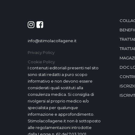
COLLA
BENEFI
TRATTA
info@stimolacollagene.it
TRATTA
Privacy Policy
MAGAZ
Cookie Policy
DOC L
I contenuti editoriali presenti nel sito
sono stati redatti a puro scopo
CONTR
informativo e non devono essere
ISCRIZ
considerati quali sostituti alla
consulenza medica. Si consiglia di
ISCRIV
rivolgersi al proprio medico e/o
specialista per qualunque
informazione e approfondimento.
Stimolacollagene.it non è sottoposto
alle regolamentazioni introdotte
dalla Legge n. 62 del 7.03.2001.