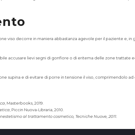
ento
trazione viso decorre in maniera abbastanza agevole per il paziente e, 
le accusare lievi segni di gonfiore o di eritema delle zone trattate 
zione supina e di evitare di porre in tensione il viso, comprimendolo
ica
, Masterbooks, 2019.
etica
, Piccin Nuova-Libraria, 2010.
estetismo al trattamento cosmetico, Tecniche Nuove, 2011.