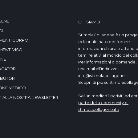
GENE
CHI SIAMO
CI
StimolaCollagene è un proge
MENTI CORPO
editoriale nato per fornire
informazioni chiare e attendibil
MENTI VISO
temi relativi al mondo del col
INE
Per informazioni o domande, i
OCATOR
una mail all’indirizzo
info@stimolacollagene.it
IBUTOR
Scopri di più su stimolacollage
IONE MEDICO
Sei un medico?
Iscriviti ed ent
ITI ALLA NOSTRA NEWSLETTER
parte della community di
stimolacollagene.it »