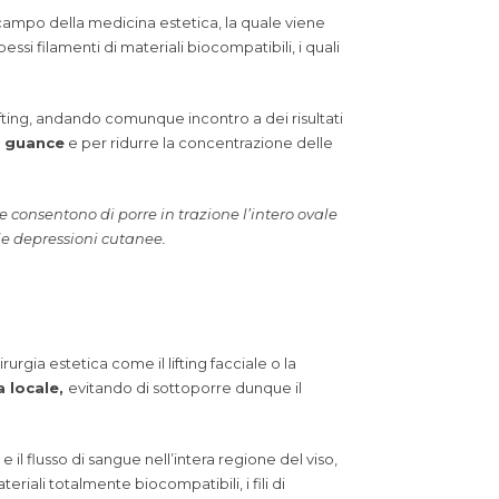
ampo della medicina estetica, la quale viene
si filamenti di materiali biocompatibili, i quali
ifting, andando comunque incontro a dei risultati
le guance
e per ridurre la concentrazione delle
 e consentono di porre in trazione l’intero ovale
le depressioni cutanee.
urgia estetica come il lifting facciale o la
a locale,
evitando di sottoporre dunque il
e il flusso di sangue nell’intera regione del viso,
iali totalmente biocompatibili, i fili di