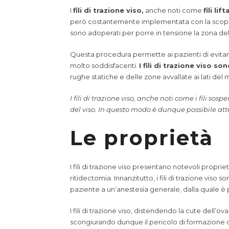
I
fili di trazione viso,
anche noti come
fili lift
però costantemente implementata con la scoperta d
sono adoperati per porre in tensione la zona de
Questa procedura permette ai pazienti di evitare
molto soddisfacenti.
I fili di trazione viso s
rughe statiche e delle zone avvallate ai lati del
I fili di trazione viso, anche noti come i fili so
del viso. In questo modo è dunque possibile att
Le proprietà
I fili di trazione viso presentano notevoli propri
ritidectomia. Innanzitutto, i fili di trazione viso 
paziente a un’anestesia generale, dalla quale è p
I fili di trazione viso, distendendo la cute dell’ov
scongiurando dunque il pericolo di formazione di