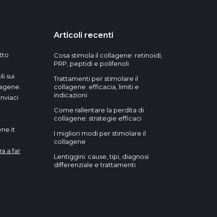
Articoli recenti
tto
Cosa stimola il collagene: retinoidi,
PRP, peptidi e polifenoli
i sui
Trattamenti per stimolare il
lagene.
collagene: efficacia, limiti e
indicazioni
nviaci
Come rallentare la perdita di
collagene: strategie efficaci
ne.it
I migliori modi per stimolare il
collagene
ra a far
Lentiggini: cause, tipi, diagnosi
differenziale e trattamenti