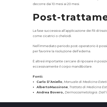
decorre dai 10 mesi ai 20 mesi.
Post-trattam
La fase successiva all’applicazione dei fili di 
come cicatrici o cheloidi.
Nell’immediato periodo post-operatorio è possibi
per favorire la risoluzione dell’edema.
È altresì importante cercare di riposare in posi
eccessivamente il corpo mandibolare.
Fonti:
Carlo D’Aniello
,
Manuale di Medicina Estet
AlbertoMassirone
,
Trattato di Medicina Est
Andrea Bovero,
Dermocosmetologia. Dall’in