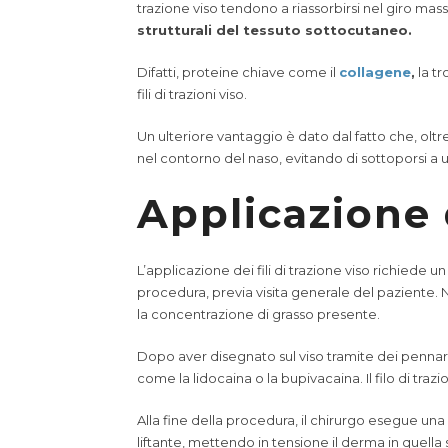
trazione viso tendono a riassorbirsi nel giro ma
strutturali del tessuto sottocutaneo.
Difatti, proteine chiave come il
collagene
,
la tr
fili di trazioni viso.
Un ulteriore vantaggio è dato dal fatto che, oltre 
nel contorno del naso, evitando di sottoporsi a u
Applicazione d
L’applicazione dei fili di trazione viso richiede u
procedura, previa visita generale del paziente. Ne
la concentrazione di grasso presente.
Dopo aver disegnato sul viso tramite dei pennarell
come la lidocaina o la bupivacaina. Il filo di t
Alla fine della procedura, il chirurgo esegue una
liftante, mettendo in tensione il derma in quella