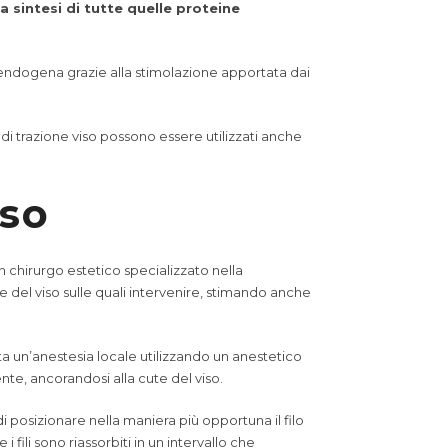
 sintesi di tutte quelle proteine
 endogena grazie alla stimolazione apportata dai
i di trazione viso possono essere utilizzati anche
iso
n chirurgo estetico specializzato nella
ee del viso sulle quali intervenire, stimando anche
a un’anestesia locale utilizzando un anestetico
te, ancorandosi alla cute del viso.
 di posizionare nella maniera più opportuna il filo
e i fili sono riassorbiti in un intervallo che