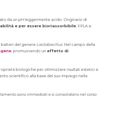
zzato da un pH leggermente acido. Originario di
bilità e per essere bioriassorbibile
. Il PLA si
i batteri del genere
Lactobacillus
. Nel campo della
agene
, promuovendo un
effetto di
prietà biologiche per ottimizzare risultati estetici e
mento scientifico alla base del suo impiego nella
 trattamento sono immediati e si consolidano nel corso