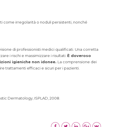
ati come irregolarità o noduli persistenti, nonché
sione di professionisti medici qualificati. Una corretta
re i rischi e massimizzare i risultati.
È doveroso
dizioni igieniche non idonee.
La comprensione dei
e trattamenti efficaci e sicuri per i pazienti.
lastic Dermatology, ISPLAD, 2008.