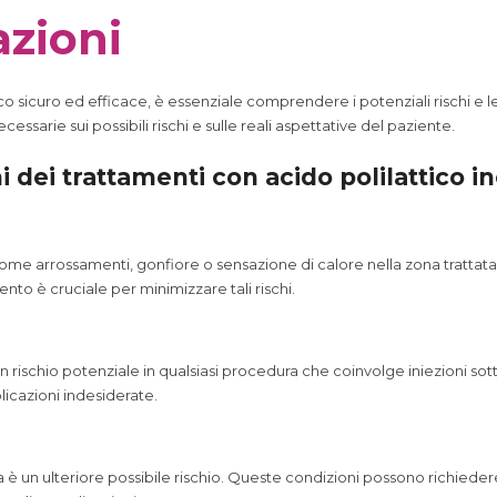
azioni
co sicuro ed efficace, è essenziale comprendere i potenziali rischi e l
ssarie sui possibili rischi e sulle reali aspettative del paziente.
chi dei trattamenti con acido polilattico 
e arrossamenti, gonfiore o sensazione di calore nella zona trattata. L
nto è cruciale per minimizzare tali rischi.
un rischio potenziale in qualsiasi procedura che coinvolge iniezioni so
icazioni indesiderate.
 è un ulteriore possibile rischio. Queste condizioni possono richiedere