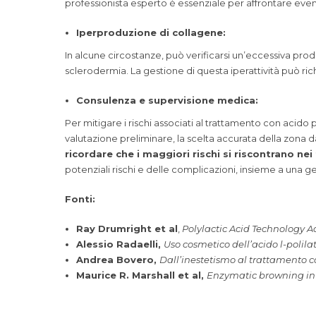
professionista esperto è essenziale per affrontare even
Iperproduzione di collagene:
In alcune circostanze, può verificarsi un’eccessiva prod
sclerodermia. La gestione di questa iperattività può ri
Consulenza e supervisione medica:
Per mitigare i rischi associati al trattamento con acido 
valutazione preliminare, la scelta accurata della zona da
ricordare che i maggiori rischi si riscontrano ne
potenziali rischi e delle complicazioni, insieme a una ges
Fonti:
Ray Drumright et al
,
Polylactic Acid Technology 
Alessio Radaelli,
Uso cosmetico dell’acido l-polila
Andrea Bovero,
Dall’inestetismo al trattamento c
Maurice R. Marshall et al,
Enzymatic browning in 