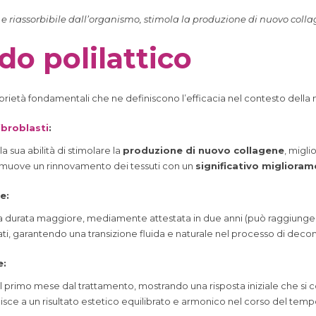
e e riassorbibile dall’organismo, stimola la produzione di nuovo colla
do polilattico
proprietà fondamentali che ne definiscono l’efficacia nel contesto della
ibroblasti
:
 la sua abilità di stimolare la
produzione di nuovo collagene
, migli
muove un rinnovamento dei tessuti con un
significativo miglioram
e:
e una durata maggiore, mediamente attestata in due anni (può raggiunge
ati, garantendo una transizione fluida e naturale nel processo di dec
e:
 nel primo mese dal trattamento, mostrando una risposta iniziale che s
sce a un risultato estetico equilibrato e armonico nel corso del temp