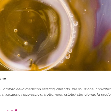
one
ll’ambito della medicina estetica, offrendo una soluzione innovati
, rivoluziona l’approccio ai trattamenti estetici, stimolando la produ