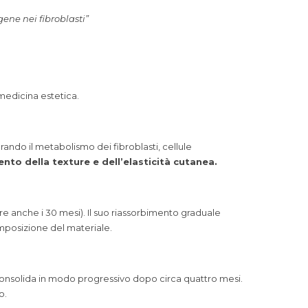
gene nei fibroblasti”
 medicina estetica.
orando il metabolismo dei fibroblasti, cellule
ento della texture e dell’elasticità cutanea.
re anche i 30 mesi). Il suo riassorbimento graduale
omposizione del materiale.
i consolida in modo progressivo dopo circa quattro mesi.
o.