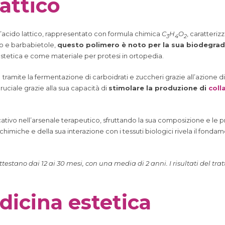
lattico
l’acido lattico, rappresentato con formula chimica
C
H
O
, caratteri
3
4
2
o e barbabietole,
questo polimero è noto per la sua biodegrada
estetica e come materiale per protesi in ortopedia.
o
tramite la fermentazione di carboidrati e zuccheri grazie all’azione d
ruciale grazie alla sua capacità di
stimolare la produzione di
coll
ativo nell’arsenale terapeutico, sfruttando la sua composizione e le pro
himiche e della sua interazione con i tessuti biologici rivela il fonda
si attestano dai 12 ai 30 mesi, con una media di 2 anni. I risultati del
dicina estetica