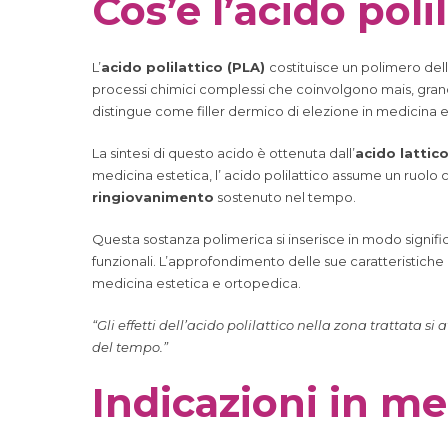
Cos’è l’acido poli
L’
acido polilattico (PLA)
costituisce un polimero del
processi chimici complessi che coinvolgono mais, gran
distingue come filler dermico di elezione in medicina 
La sintesi di questo acido è ottenuta dall’
acido lattic
medicina estetica, l’ acido polilattico assume un ruolo c
ringiovanimento
sostenuto nel tempo.
Questa sostanza polimerica si inserisce in modo signific
funzionali. L’approfondimento delle sue caratteristiche c
medicina estetica e ortopedica.
“Gli effetti dell’acido polilattico nella zona trattata 
del tempo.”
Indicazioni in me