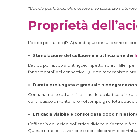
“L’acido polilattico, oltre essere una sostanza natural
Proprietà dell’aci
L’acido polilattico (PLA) si distingue per una serie di 
Stimolazione del collagene e attivazione dei
f
L’acido polilattico si distingue, rispetto ad altri filler, per
fondamentali del connettivo. Questo meccanismo pro
Durata prolungata e graduale biodegradazion
Contrariamente ad altri filler, l’acido polilattico offr
contribuisce a mantenere nel tempo gli effetti desider
Efficacia visibile e consolidata dopo l’iniezion
L’efficacia dell’acido polilattico diviene evidente già
Questo ritmo di attivazione e consolidamento contribui