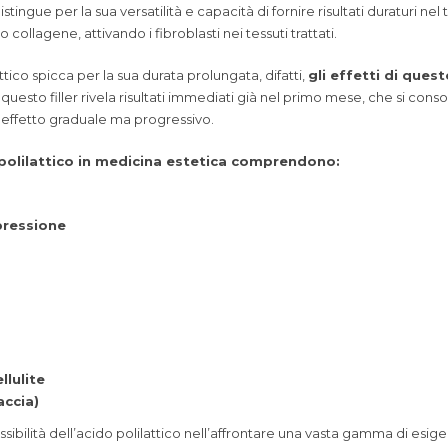
stingue per la sua versatilità e capacità di fornire risultati duraturi ne
 collagene, attivando i fibroblasti nei tessuti trattati.
lattico spicca per la sua durata prolungata, difatti,
gli effetti di ques
 questo filler rivela risultati immediati già nel primo mese, che si con
 effetto graduale ma progressivo.
do polilattico in medicina estetica comprendono:
pressione
llulite
accia)
flessibilità dell’acido polilattico nell’affrontare una vasta gamma di esi