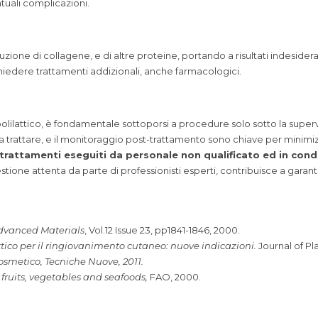
tuali complicazioni.
uzione di collagene, e di altre proteine, portando a risultati indesider
chiedere trattamenti addizionali, anche farmacologici.
polilattico, è fondamentale sottoporsi a procedure solo sotto la supervi
 trattare, e il monitoraggio post-trattamento sono chiave per minimizza
i trattamenti eseguiti da personale non qualificato ed in con
tione attenta da parte di professionisti esperti, contribuisce a garantir
Advanced Materials
, Vol.12 Issue 23, pp1841-1846, 2000.
ttico per il ringiovanimento cutaneo: nuove indicazioni.
Journal of P
osmetico, Tecniche Nuove, 2011.
fruits, vegetables and seafoods,
FAO, 2000.