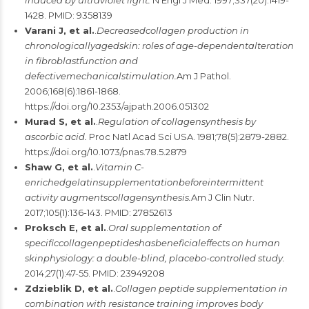
induced by ultraviolet light.
N Engl J Med. 1997;337(20):1419-
1428. PMID: 9358139
Varani J, et al.
.
Decreasedcollagen production in
chronologicallyagedskin: roles of age-dependentalteration
in fibroblastfunction and
defectivemechanicalstimulation.
Am J Pathol.
2006;168(6):1861-1868.
https://doi.org/10.2353/ajpath.2006.051302
Murad S, et al.
.
Regulation of collagensynthesis by
ascorbic acid.
Proc Natl Acad Sci USA. 1981;78(5):2879-2882.
https://doi.org/10.1073/pnas.78.5.2879
Shaw G, et al.
.
Vitamin C-
enrichedgelatinsupplementationbeforeintermittent
activity augmentscollagensynthesis.
Am J Clin Nutr.
2017;105(1):136-143. PMID: 27852613
Proksch E, et al.
.
Oral supplementation of
specificcollagenpeptideshasbeneficialeffects on human
skinphysiology: a double-blind, placebo-controlled study.
2014;27(1):47-55. PMID: 23949208
Zdzieblik D, et al.
.
Collagen peptide supplementation in
combination with resistance training improves body