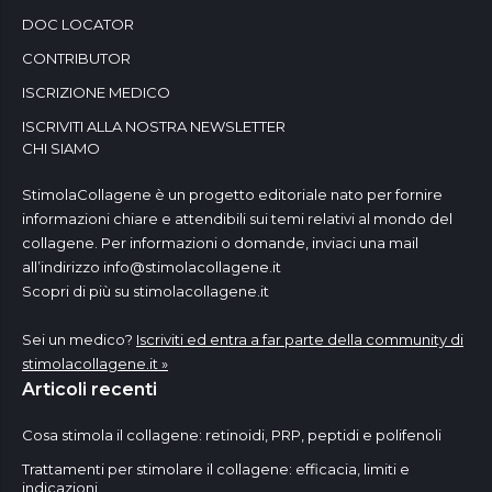
DOC LOCATOR
CONTRIBUTOR
ISCRIZIONE MEDICO
ISCRIVITI ALLA NOSTRA NEWSLETTER
CHI SIAMO
StimolaCollagene è un progetto editoriale nato per fornire
informazioni chiare e attendibili sui temi relativi al mondo del
collagene. Per informazioni o domande, inviaci una mail
all’indirizzo
info@stimolacollagene.it
Scopri di più su stimolacollagene.it
Sei un medico?
Iscriviti ed entra a far parte della community di
stimolacollagene.it »
Articoli recenti
Cosa stimola il collagene: retinoidi, PRP, peptidi e polifenoli
Trattamenti per stimolare il collagene: efficacia, limiti e
indicazioni