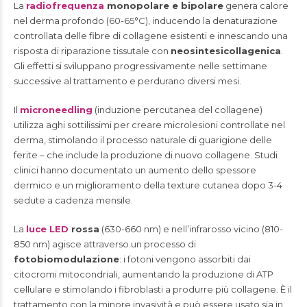
La
radiofrequenza
monopolare e bipolare
genera calore
nel derma profondo (60-65°C), inducendo la denaturazione
controllata delle fibre di collagene esistenti e innescando una
risposta di riparazione tissutale con
neosintesicollagenica
.
Gli effetti si sviluppano progressivamente nelle settimane
successive al trattamento e perdurano diversi mesi.
Il
microneedling
(induzione percutanea del collagene)
utilizza aghi sottilissimi per creare microlesioni controllate nel
derma, stimolando il processo naturale di guarigione delle
ferite – che include la produzione di nuovo collagene. Studi
clinici hanno documentato un aumento dello spessore
dermico e un miglioramento della texture cutanea dopo 3-4
sedute a cadenza mensile.
La
luce LED
rossa
(630-660 nm) e nell’infrarosso vicino (810-
850 nm) agisce attraverso un processo di
fotobiomodulazione
: i fotoni vengono assorbiti dai
citocromi mitocondriali, aumentando la produzione di ATP
cellulare e stimolando i fibroblasti a produrre più collagene. È il
trattamento con la minore invasività e può essere usato sia in