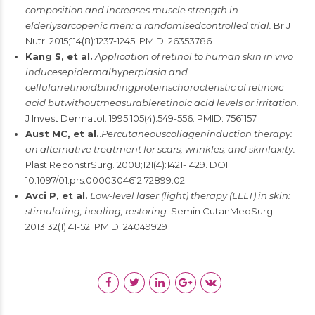
composition and increases muscle strength in
elderlysarcopenic men: a randomisedcontrolled trial.
Br J
Nutr. 2015;114(8):1237-1245. PMID: 26353786
Kang S, et al.
.
Application of retinol to human skin in vivo
inducesepidermalhyperplasia and
cellularretinoidbindingproteinscharacteristic of retinoic
acid butwithoutmeasurableretinoic acid levels or irritation.
J Invest Dermatol. 1995;105(4):549-556. PMID: 7561157
Aust MC, et al.
.
Percutaneouscollageninduction therapy:
an alternative treatment for scars, wrinkles, and skinlaxity.
Plast ReconstrSurg. 2008;121(4):1421-1429. DOI:
10.1097/01.prs.0000304612.72899.02
Avci P, et al.
.
Low-level laser (light) therapy (LLLT) in skin:
stimulating, healing, restoring.
Semin CutanMedSurg.
2013;32(1):41-52. PMID: 24049929