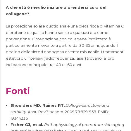
A che età è meglio iniziare a prendersi cura del
collagene?
La protezione solare quotidiana e una dieta ricca di vitamina C
e proteine di qualità hanno senso a qualsiasi età come
prevenzione. L’integrazione con collagene idrolizzato è
particolarmente rilevante a partire dai 30-35 anni, quando il
declino della sintesi endogena diventa misurabile. I trattamenti
estetici più intensivi (radiofrequenza, laser) trovano la loro
indicazione principale tra i 40 e i 60 anni.
Fonti
Shoulders MD, Raines RT.
.
Collagenstructure and
stability.
Annu RevBiochem. 2009;78:929-958. PMID:
19344236
Fisher GJ, et al.
.
Pathophysiology of premature skin aging