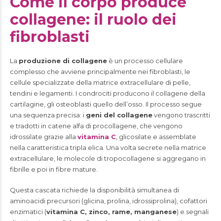
Come il corpo produce
collagene: il ruolo dei
fibroblasti
La
produzione di collagene
è un processo cellulare
complesso che avviene principalmente nei fibroblasti, le
cellule specializzate della matrice extracellulare di pelle,
tendini e legamenti. I condrociti producono il collagene della
cartilagine, gli osteoblasti quello dell’osso. Il processo segue
una sequenza precisa: i
geni del collagene
vengono trascritti
e tradotti in catene alfa di procollagene, che vengono
idrossilate grazie alla
vitamina C
, glicosilate e assemblate
nella caratteristica tripla elica. Una volta secrete nella matrice
extracellulare, le molecole di tropocollagene si aggregano in
fibrille e poi in fibre mature.
Questa cascata richiede la disponibilità simultanea di
aminoacidi precursori (glicina, prolina, idrossiprolina), cofattori
enzimatici (
vitamina C, zinco, rame, manganese
) e segnali