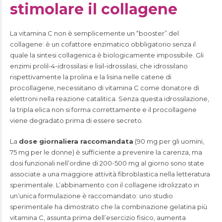
stimolare il collagene
La vitamina C non è semplicemente un “booster” del
collagene: è un cofattore enzimatico obbligatorio senza il
quale la sintesi collagenica è biologicamente impossibile. Gli
enzimi prolil-4-idrossilasi e lisil-idrossilasi, che idrossilano
rispettivamente la prolina e la lisina nelle catene di
procollagene, necessitano di vitamina C come donatore di
elettroni nella reazione catalitica. Senza questa idrossilazione,
la tripla elica non si forma correttamente e il procollagene
viene degradato prima di essere secreto.
La
dose giornaliera raccomandata
(90 mg per gli uomini,
75 mg per le donne) è sufficiente a prevenire la carenza, ma
dosi funzionali nell’ordine di 200-500 mg al giorno sono state
associate a una maggiore attività fibroblastica nella letteratura
sperimentale. L’abbinamento con il collagene idrolizzato in
un’unica formulazione è raccomandato: uno studio
sperimentale ha dimostrato che la combinazione gelatina più
vitamina C, assunta prima dell’esercizio fisico, aumenta