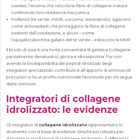
ossidasi, l’enzima che reticola le fibre di collagene mature
conferendo loro resistenza meccanica.
Polifenoli (tè verde, mirtilli, curcuma, resveratrolo): agiscono
come antiossidanti che proteggono le fibre di collagene
esistenti dall’ossidazione, e alcuni – come
l’epigallocatechina gallato del tè verde – inibiscono le MMP.
Il brodo di ossa è una fonte concentrata di gelatina (collagene
parzialmente denaturato), glicina e idrossiprolina. Pur non
avendo la biodisponibilità dei peptidi idrolizzati degli
integratori specializzati, contribuisce all’apporto di aminoacidi
precursori e ha un profilo nutrizionale favorevole per chi segue
diete onnivore.
Integratori di collagene
idrolizzato: le evidenze
Gli integratori di
collagene idrolizzato
rappresentano lo
strumento con la base di evidenze cliniche più robusta per
stimolare la produzione di collagene endogeno. A differenza