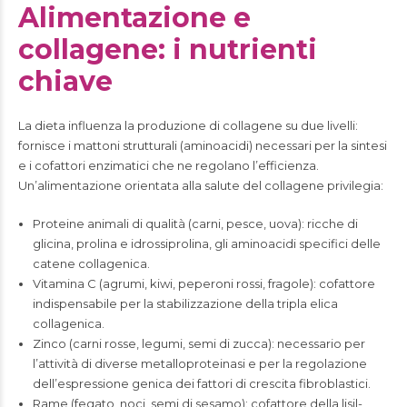
Alimentazione e
collagene: i nutrienti
chiave
La dieta influenza la produzione di collagene su due livelli:
fornisce i mattoni strutturali (aminoacidi) necessari per la sintesi
e i cofattori enzimatici che ne regolano l’efficienza.
Un’alimentazione orientata alla salute del collagene privilegia:
Proteine animali di qualità (carni, pesce, uova): ricche di
glicina, prolina e idrossiprolina, gli aminoacidi specifici delle
catene collagenica.
Vitamina C (agrumi, kiwi, peperoni rossi, fragole): cofattore
indispensabile per la stabilizzazione della tripla elica
collagenica.
Zinco (carni rosse, legumi, semi di zucca): necessario per
l’attività di diverse metalloproteinasi e per la regolazione
dell’espressione genica dei fattori di crescita fibroblastici.
Rame (fegato, noci, semi di sesamo): cofattore della lisil-