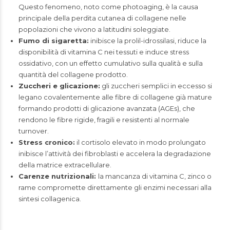
Questo fenomeno, noto come photoaging, è la causa
principale della perdita cutanea di collagene nelle
popolazioni che vivono a latitudini soleggiate.
Fumo di sigaretta:
inibisce la prolil-idrossilasi, riduce la
disponibilità di vitamina C nei tessuti e induce stress
ossidativo, con un effetto cumulativo sulla qualità e sulla
quantità del collagene prodotto.
Zuccheri e glicazione:
gli zuccheri semplici in eccesso si
legano covalentemente alle fibre di collagene già mature
formando prodotti di glicazione avanzata (AGEs), che
rendono le fibre rigide, fragili e resistenti al normale
turnover.
Stress cronico:
il cortisolo elevato in modo prolungato
inibisce l’attività dei fibroblasti e accelera la degradazione
della matrice extracellulare.
Carenze nutrizionali:
la mancanza di vitamina C, zinco o
rame compromette direttamente gli enzimi necessari alla
sintesi collagenica.