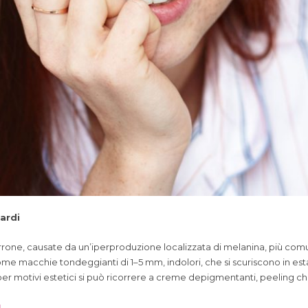
ardi
rone, causate da un’iperproduzione localizzata di melanina, più comuni 
come macchie tondeggianti di 1–5 mm, indolori, che si scuriscono in e
er motivi estetici si può ricorrere a creme depigmentanti, peeling chim