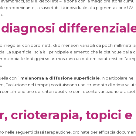
e avambracci, spalle, décolleté – le zone con la maggiore storia cumula
redominante, la suscettibilità individuale alla pigmentazione UV-ind
si.
 diagnosi differenzial
rregolari con bordi netti, di dimensioni variabili da pochi millimetri 
a. La superficie liscia è il principale elemento che le distingue dalla 
moscopia, le lentiggini solari mostrano un pattern caratteristico “a impr
o.
ella con il
melanoma a diffusione superficiale
, in particolare ne
 mm, Evoluzione nel tempo) costituiscono uno strumento di prima val
ta con almeno uno dei criteri positivi o con recente variazione di aspe
, crioterapia, topici 
colano nelle seguenti classi terapeutiche, ordinate per efficacia documen