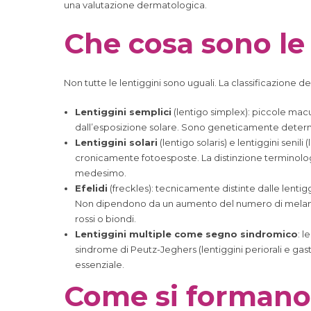
una valutazione dermatologica.
Che cosa sono le l
Non tutte le lentiggini sono uguali. La classificazione d
Lentiggini semplici
(lentigo simplex): piccole mac
dall’esposizione solare. Sono geneticamente determi
Lentiggini solari
(lentigo solaris) e lentiggini seni
cronicamente fotoesposte. La distinzione terminologic
medesimo.
Efelidi
(freckles): tecnicamente distinte dalle lenti
Non dipendono da un aumento del numero di melanocit
rossi o biondi.
Lentiggini multiple come segno sindromico
: l
sindrome di Peutz-Jeghers (lentiggini periorali e gast
essenziale.
Come si formano