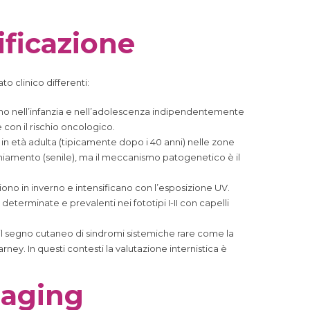
ificazione
o clinico differenti:
no nell’infanzia e nell’adolescenza indipendentemente
con il rischio oncologico.
o in età adulta (tipicamente dopo i 40 anni) nelle zone
cchiamento (senile), ma il meccanismo patogenetico è il
no in inverno e intensificano con l’esposizione UV.
erminate e prevalenti nei fototipi I-II con capelli
 il segno cutaneo di sindromi sistemiche rare come la
ney. In questi contesti la valutazione internistica è
oaging