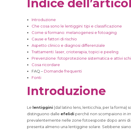
Indice dell’artico
Introduzione
Che cosa sono le lentiggini: tipi e classificazione
Come si formano: melanogenesi e fotoaging
Cause e fattori di rischio
Aspetto clinico e diagnosi differenziale
Trattamenti: laser, crioterapia, topici e peeling
Prevenzione: fotoprotezione sistematica e attivi schi
Cosa ricordare
FAQ –
Domande frequenti
Fonti
Introduzione
Le
lentiggini
(dal latino lens, lenticchia, per la form
distinguono dalle
efelidi
perché non scompaiono in inv
prevalentemente nelle zone fotoesposte dopo anni di es
presenta almeno una lentiggine solare. Sebbene siano le