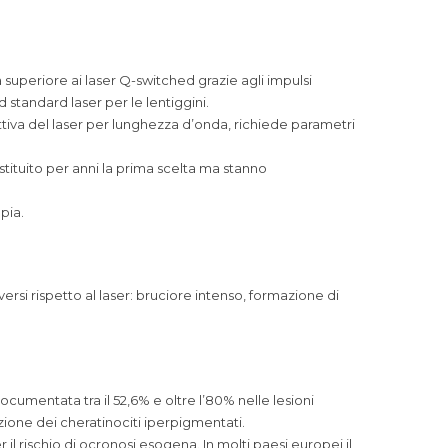
 superiore ai laser Q-switched grazie agli impulsi
standard laser per le lentiggini.
ettiva del laser per lunghezza d’onda, richiede parametri
ostituito per anni la prima scelta ma stanno
pia.
ersi rispetto al laser: bruciore intenso, formazione di
cumentata tra il 52,6% e oltre l’80% nelle lesioni
nazione dei cheratinociti iperpigmentati.
il rischio di ocronosi esogena. In molti paesi europei il