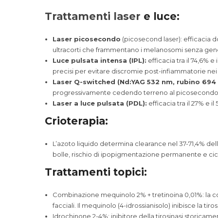
Trattamenti laser
e luce:
Laser picosecondo
(picosecond laser): efficacia do
ultracorti che frammentano i melanosomi senza generar
Luce pulsata intensa (IPL):
efficacia tra il 74,6% 
precisi per evitare discromie post-infiammatorie nei f
Laser Q-switched (Nd:YAG 532 nm, rubino 694 
progressivamente cedendo terreno al picosecondo
Laser a luce pulsata (PDL):
efficacia tra il 27% e i
Crioterapia:
L’azoto liquido determina clearance nel 37-71,4% delle 
bolle, rischio di ipopigmentazione permanente e cicatr
Trattamenti topici:
Combinazione mequinolo 2% + tretinoina 0,01%: la comb
facciali. Il mequinolo (4-idrossianisolo) inibisce la ti
Idrochinone 2-4%: inibitore della tirosinasi storicame