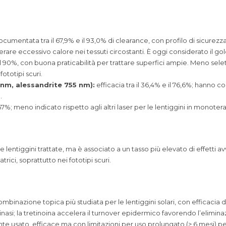
cumentata tra il 67,9% e il 93,0% di clearance, con profilo di sicurezza
e eccessivo calore nei tessuti circostanti. È oggi considerato il gold 
e il 90%, con buona praticabilità per trattare superfici ampie. Meno sel
ototipi scuri.
nm, alessandrite 755 nm):
efficacia tra il 36,4% e il 76,6%; hanno c
.
l 57%; meno indicato rispetto agli altri laser per le lentiggini in monotera
lentiggini trattate, ma è associato a un tasso più elevato di effetti avv
ici, soprattutto nei fototipi scuri.
inazione topica più studiata per le lentiggini solari, con efficacia do
rosinasi; la tretinoina accelera il turnover epidermico favorendo l’elimi
nte usato, efficace ma con limitazioni per uso prolungato (> 6 mesi) per 