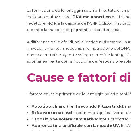
La formazione delle lentiggini solari è il risultato di 
inducono mutazioni del
DNA melanocitico
e attivano 
recettore MC1R e la cascata dell’AMP ciclico. Il risulta
creando la macola iperpigmentata caratteristica.
A differenza delle efelidi, nelle lentiggini si osserva un
a
l’invecchiamento, i meccanismi di riparazione del DNA m
danno cumulativo. Questo spiega perché le lentiggini so
spontaneamente con la riduzione dell’esposizione sola
Cause e fattori di
Il fattore causale primario delle lentiggini solari e senili 
Fototipo chiaro (I e II secondo Fitzpatrick):
mag
Età avanzata:
il rischio aumenta significativamente 
Esposizione solare cumulativa:
storia di scottatur
Abbronzatura artificiale con lampade UV:
le UV