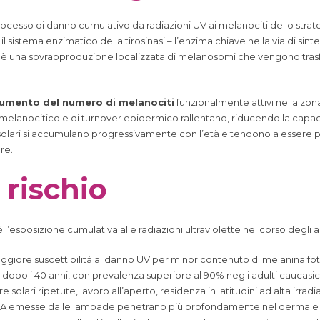
un processo di danno cumulativo da radiazioni UV ai melanociti dello str
il sistema enzimatico della tirosinasi – l’enzima chiave nella via di sint
to è una sovrapproduzione localizzata di melanosomi che vengono trasfer
umento del numero di melanociti
funzionalmente attivi nella zon
elanocitico e di turnover epidermico rallentano, riducendo la capacit
lari si accumulano progressivamente con l’età e tendono a essere pers
re.
 rischio
è l’esposizione cumulativa alle radiazioni ultraviolette nel corso degli ann
giore suscettibilità al danno UV per minor contenuto di melanina foto
dopo i 40 anni, con prevalenza superiore al 90% negli adulti caucasici 
e solari ripetute, lavoro all’aperto, residenza in latitudini ad alta irrad
A emesse dalle lampade penetrano più profondamente nel derma e c