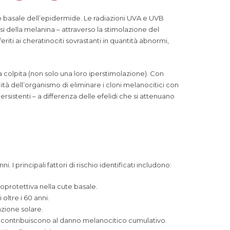
ato basale dell’epidermide. Le radiazioni UVA e UVB
esi della melanina – attraverso la stimolazione del
iti ai cheratinociti sovrastanti in quantità abnormi,
a colpita (non solo una loro iperstimolazione). Con
à dell’organismo di eliminare i cloni melanocitici con
istenti – a differenza delle efelidi che si attenuano
i. I principali fattori di rischio identificati includono:
protettiva nella cute basale.
oltre i 60 anni.
iazione solare.
ontribuiscono al danno melanocitico cumulativo.