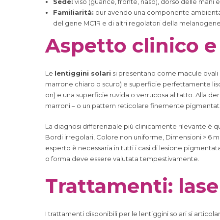
Sede:
viso (guance, fronte, naso), dorso delle mani 
Familiarità:
pur avendo una componente ambientale p
del gene MC1R e di altri regolatori della melanogene
Aspetto clinico e
Le
lentiggini solari
si presentano come macule ovali o i
marrone chiaro o scuro) e superficie perfettamente lisci
on) e una superficie ruvida o verrucosa al tatto. Alla der
marroni – o un pattern reticolare finemente pigmentat
La diagnosi differenziale più clinicamente rilevante è qu
Bordi irregolari, Colore non uniforme, Dimensioni > 6
esperto è necessaria in tutti i casi di lesione pigmenta
o forma deve essere valutata tempestivamente.
Trattamenti: laser
I trattamenti disponibili per le lentiggini solari si arti