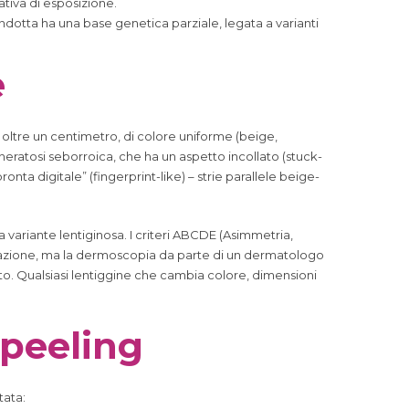
tiva di esposizione.
otta ha una base genetica parziale, legata a varianti
e
a oltre un centimetro, di colore uniforme (beige,
cheratosi seborroica, che ha un aspetto incollato (stuck-
onta digitale” (fingerprint-like) – strie parallele beige-
lla variante lentiginosa. I criteri ABCDE (Asimmetria,
utazione, ma la dermoscopia da parte di un dermatologo
tto. Qualsiasi lentiggine che cambia colore, dimensioni
e peeling
tata: