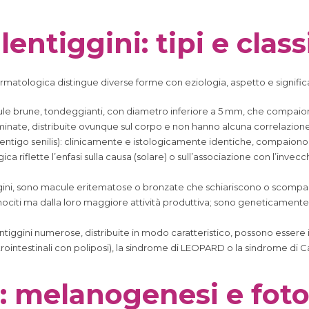
entiggini: tipi e class
ermatologica distingue diverse forme con eziologia, aspetto e significat
ule brune, tondeggianti, con diametro inferiore a 5 mm, che compaio
nate, distribuite ovunque sul corpo e non hanno alcuna correlazione 
li (lentigo senilis): clinicamente e istologicamente identiche, compaion
a riflette l’enfasi sulla causa (solare) o sull’associazione con l’inve
ggini, sono macule eritematose o bronzate che schiariscono o scompaio
i ma dalla loro maggiore attività produttiva; sono geneticamente det
entiggini numerose, distribuite in modo caratteristico, possono essere
rointestinali con poliposi), la sindrome di LEOPARD o la sindrome di Car
: melanogenesi e fot