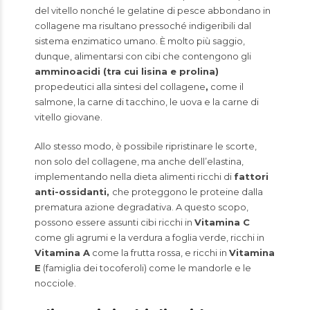
del vitello nonché le gelatine di pesce abbondano in
collagene ma risultano pressoché indigeribili dal
sistema enzimatico umano. È molto più saggio,
dunque, alimentarsi con cibi che contengono gli
amminoacidi (tra cui lisina e prolina)
propedeutici alla sintesi del collagene
,
come il
salmone, la carne di tacchino, le uova e la carne di
vitello giovane.
Allo stesso modo, è possibile ripristinare le scorte,
non solo del collagene, ma anche dell’elastina,
implementando nella dieta alimenti ricchi di
fattori
anti-ossidanti,
che proteggono le proteine dalla
prematura azione degradativa. A questo scopo,
possono essere assunti cibi ricchi in
Vitamina C
come gli agrumi e la verdura a foglia verde, ricchi in
Vitamina A
come la frutta rossa, e ricchi in
Vitamina
E
(famiglia dei tocoferoli) come le mandorle e le
nocciole.