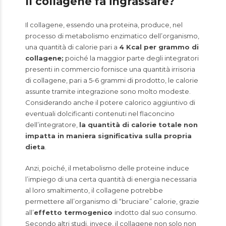
Il collagene fa ingrassare?
Il collagene, essendo una proteina, produce, nel
processo di metabolismo enzimatico dell’organismo,
una quantità di calorie pari a
4 Kcal per grammo di
collagene;
poiché la maggior parte degli integratori
presenti in commercio fornisce una quantità irrisoria
di collagene, pari a 5-6 grammi di prodotto, le calorie
assunte tramite integrazione sono molto modeste.
Considerando anche il potere calorico aggiuntivo di
eventuali dolcificanti contenuti nel flaconcino
dell’integratore,
la quantità di calorie totale non
impatta in maniera significativa sulla propria
dieta
.
Anzi, poiché, il metabolismo delle proteine induce
l’impiego di una certa quantità di energia necessaria
al loro smaltimento, il collagene potrebbe
permettere all’organismo di “bruciare” calorie, grazie
all’
effetto termogenico
indotto dal suo consumo.
Secondo altri studi, invece, il collagene non solo non