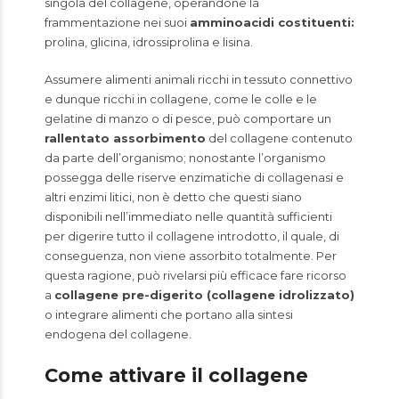
singola del collagene, operandone la
frammentazione nei suoi
amminoacidi costituenti:
prolina, glicina, idrossiprolina e lisina.
Assumere alimenti animali ricchi in tessuto connettivo
e dunque ricchi in collagene, come le colle e le
gelatine di manzo o di pesce, può comportare un
rallentato assorbimento
del collagene contenuto
da parte dell’organismo; nonostante l’organismo
possegga delle riserve enzimatiche di collagenasi e
altri enzimi litici, non è detto che questi siano
disponibili nell’immediato nelle quantità sufficienti
per digerire tutto il collagene introdotto, il quale, di
conseguenza, non viene assorbito totalmente. Per
questa ragione, può rivelarsi più efficace fare ricorso
a
collagene pre-digerito (collagene idrolizzato)
o integrare alimenti che portano alla sintesi
endogena del collagene.
Come attivare il collagene