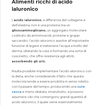
Alimenti ricchi di acido
ialuronico
L’
acido ialuronico
, a differenza del collagene e
dell’elastina, non è una proteina ma un
glicosaminoglicano,
un aggregato molecolare
costituito da amminoacidi, proteine e gruppi
saccaridici; l’acido ialuronico assolve all’importante
funzione di legare e trattenere l’acqua a livello del
derma, idratando la cute e formando una sorta di
cuscinetto, che offre resistenza agli attriti,
assorbendo gli urti.
Risulta possibile implementare l’acido ialuronico con
la dieta, anche considerando il fatto che questa
molecola tende a essere prodotta in senso ridotto
con il passare del tempo, producendo una
cute
secca
e meno idratata; innanzitutto, si possono
assumere cibi che contengono grandi quantità di
acido ialuronico, il quale viene essenzialmente