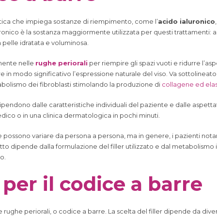
tica che impiega sostanze di riempimento, come l’
acido ialuronico
luronico è la sostanza maggiormente utilizzata per questi trattamenti
 pelle idratata e voluminosa.
amente nelle
rughe periorali
per riempire gli spazi vuoti e ridurre l’a
 in modo significativo l’espressione naturale del viso. Va sottolineato,
abolismo dei fibroblasti stimolando la produzione di
collagene ed elas
ata dipendono dalle caratteristiche individuali del paziente e dalle aspet
ico o in una clinica dermatologica in pochi minuti.
a barre possono variare da persona a persona, ma in genere, i pazienti 
etto dipende dalla formulazione del filler utilizzato e dal metabolism
o.
r per il codice a barre
 le rughe periorali, o codice a barre. La scelta del filler dipende da divers