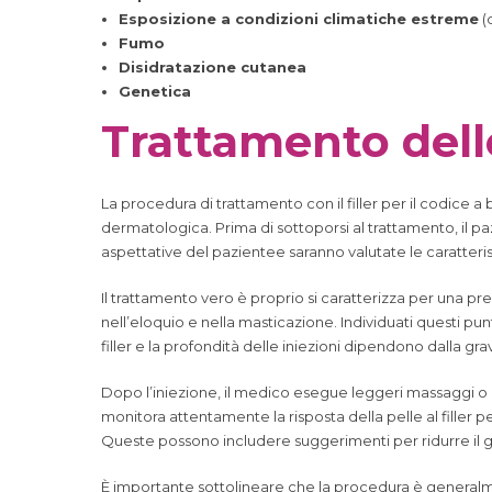
Esposizione a condizioni climatiche estreme
(
Fumo
Disidratazione cutanea
Genetica
Trattamento delle
La procedura di trattamento con il filler per il codice
dermatologica. Prima di sottoporsi al trattamento, il p
aspettative del pazientee saranno valutate le caratterist
Il trattamento vero è proprio si caratterizza per una pr
nell’eloquio e nella masticazione. Individuati questi punt
filler e la profondità delle iniezioni dipendono dalla gra
Dopo l’iniezione, il medico esegue leggeri massaggi o mo
monitora attentamente la risposta della pelle al filler pe
Queste possono includere suggerimenti per ridurre il gonf
È importante sottolineare che la procedura è generalme