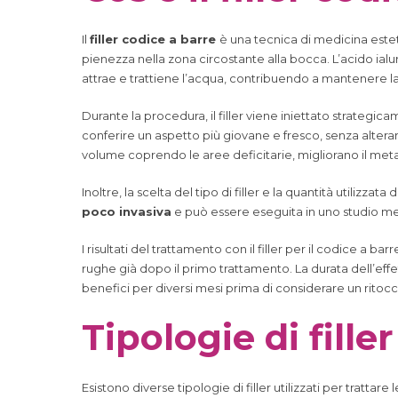
Il
filler codice a barre
è una tecnica di medicina este
pienezza nella zona circostante alla bocca. L’acido ia
attrae e trattiene l’acqua, contribuendo a mantenere la
Durante la procedura, il filler viene iniettato strategic
conferire un aspetto più giovane e fresco, senza alterare
volume coprendo le aree deficitarie, migliorano il met
Inoltre, la scelta del tipo di filler e la quantità utilizz
poco invasiva
e può essere eseguita in uno studio med
I risultati del trattamento con il filler per il codice 
rughe già dopo il primo trattamento. La durata dell’eff
benefici per diversi mesi prima di considerare un ritocc
Tipologie di fille
Esistono diverse tipologie di filler utilizzati per trattare