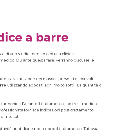
dice a barre
to di uno studio medico o di una clinica
a medico. Durante questa fase, verranno discusse le
attenta valutazione dei muscoli presenti e coinvolti
arre
utilizzando appositi aghi molto sottili. La quantità di
i armoniosi.Durante il trattamento, inoltre, il medico
 professionista fornisce indicazioni post-trattamento.
i risultati.
tività quotidiane poco dopo il trattamento. Tuttavia,