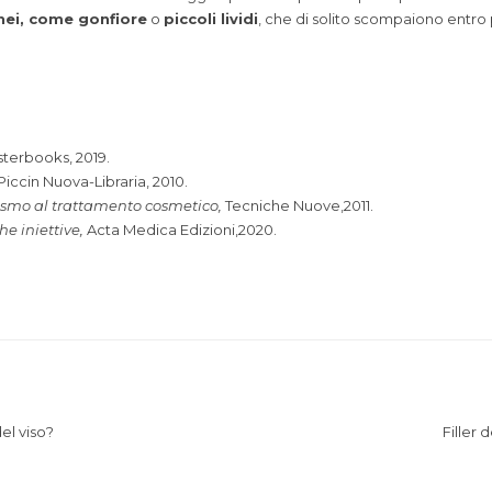
anei, come gonfiore
o
piccoli lividi
, che di solito scompaiono entro 
sterbooks, 2019.
 Piccin Nuova-Libraria, 2010.
ismo al trattamento cosmetico,
Tecniche Nuove,2011.
he iniettive,
Acta Medica Edizioni,2020.
el viso?
Filler