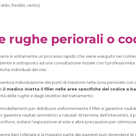
caldo, freddo, vento)
 rughe periorali o co
 a barre è solitamente un processo rapido che viene eseguito nel contes
aziente è sottoposto ad una consultazione iniziale con il professionist
iche individuali del viso.
eventiva individuazione dei punti di iniezione nella zona periorale con 
i,
il medico inietta il filler nelle aree specifiche del codice a b
vità delle rughe e dagli obiettivi del trattamento.
dellamenti per distribuire uniformemente il filler e garantire risultat
r garantire risultati simmetrici e naturali. Al termine dell’intervento, il
iore, evitare l’esposizione al sole e altre precauzioni per ottimizzare 
nte ben tollerata e la maggior parte dei pazienti può riprendere le at