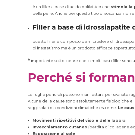
è un filler a base di acido polilattico che
stimola la 
della pelle. Anche per questo tipo di sostanza, non è
Filler a base di idrossiapatite d
questo filler è composto da microsfere di idrossiapatit
di inestetismo ma è un prodotto efficace soprattutto s
È importante sottolineare che in molti casi i filler sono 
Perché si formano
Le rughe periorali possono manifestarsi per svariate ragi
Alcune delle cause sono assolutamente fisiologiche e l
raggi solari o a condizioni climatiche estreme.
Le caus
Movimenti ripetitivi del viso e delle labbra
Invecchiamento cutaneo
(perdita di collagene ed
Esposizione al sole