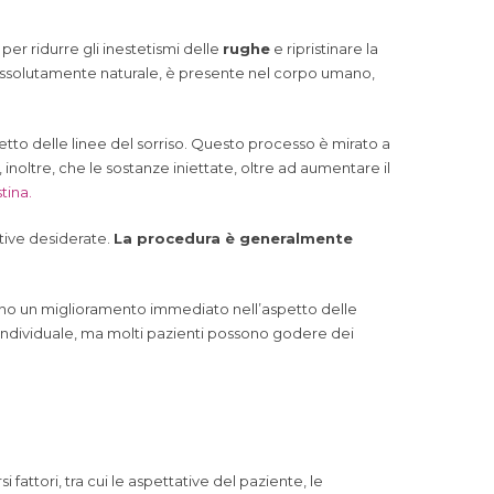
, per ridurre gli inestetismi delle
rughe
e ripristinare la
: assolutamente naturale, è presente nel corpo umano,
spetto delle linee del sorriso. Questo processo è mirato a
 inoltre, che le sostanze iniettate, oltre ad aumentare il
tina.
tative desiderate.
La procedura è generalmente
notano un miglioramento immediato nell’aspetto delle
o individuale, ma molti pazienti possono godere dei
i fattori, tra cui le aspettative del paziente, le