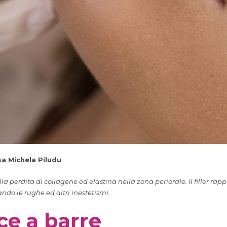
sa Michela Piludu
la perdita di collagene ed elastina nella zona periorale. Il filler rap
ndo le rughe ed altri inestetismi.
ice a barre