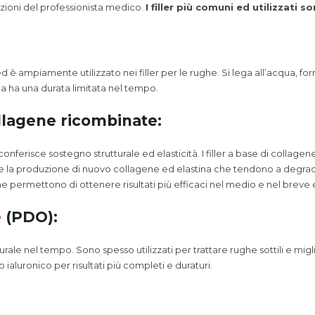
zioni del professionista medico.
I filler più comuni ed utilizzati so
è ampiamente utilizzato nei filler per le rughe. Si lega all’acqua, f
ma ha una durata limitata nel tempo.
ollagene ricombinate:
onferisce sostegno strutturale ed elasticità. I filler a base di collage
la produzione di nuovo collagene ed elastina che tendono a degradars
e permettono di ottenere risultati più efficaci nel medio e nel breve
e
(PDO):
rale nel tempo. Sono spesso utilizzati per trattare rughe sottili e migli
ialuronico per risultati più completi e duraturi.