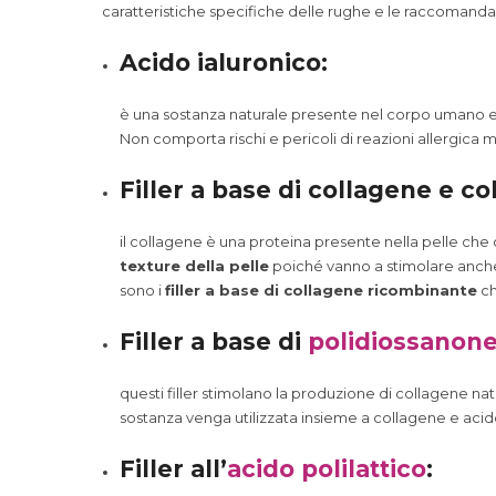
caratteristiche specifiche delle rughe e le raccomanda
Acido ialuronico:
è una sostanza naturale presente nel corpo umano ed 
Non comporta rischi e pericoli di reazioni allergica 
Filler a base di collagene e c
il collagene è una proteina presente nella pelle che c
texture della pelle
poiché vanno a stimolare anche 
sono i
filler a base di collagene ricombinante
ch
Filler a base di
polidiossanon
questi filler stimolano la produzione di collagene natu
sostanza venga utilizzata insieme a collagene e acido 
Filler all’
acido polilattico
: