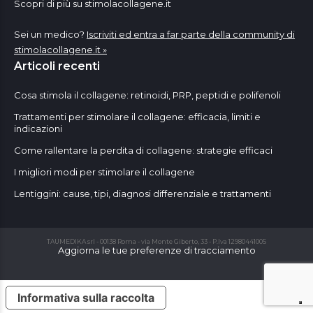
Scopri di più su stimolacollagene.it
Sei un medico?
Iscriviti ed entra a far parte della community di
stimolacollagene.it »
Articoli recenti
Cosa stimola il collagene: retinoidi, PRP, peptidi e polifenoli
Trattamenti per stimolare il collagene: efficacia, limiti e
indicazioni
Come rallentare la perdita di collagene: strategie efficaci
I migliori modi per stimolare il collagene
Lentiggini: cause, tipi, diagnosi differenziale e trattamenti
TAUMEDIKA srl - 00138 Roma - via Monte Giberto, 33 - P.Iva 12980441005
Aggiorna le tue preferenze di tracciamento
Informativa sulla raccolta