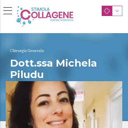
Chirurgia Generale
Dott.ssa Michela
Piludu
CAGLIARI
Albo Provinciale dei Medici Chirurghi di ROMA
(Ordine della Provincia di ROMA) n. 0000057822