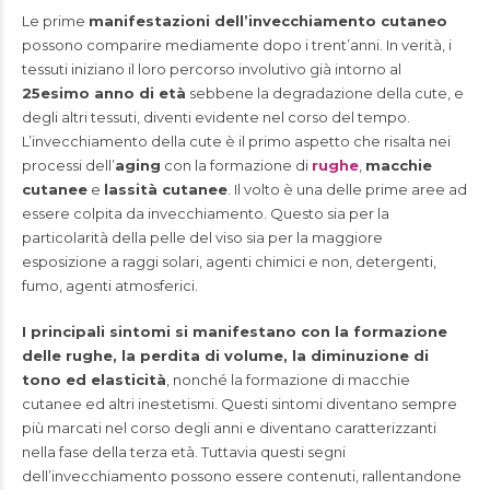
Le prime
manifestazioni dell’invecchiamento cutaneo
possono comparire mediamente dopo i trent’anni. In verità, i
tessuti iniziano il loro percorso involutivo già intorno al
25esimo anno di età
sebbene la degradazione della cute, e
degli altri tessuti, diventi evidente nel corso del tempo.
L’invecchiamento della cute è il primo aspetto che risalta nei
processi dell’
aging
con la formazione di
rughe
,
macchie
cutanee
e
lassità cutanee
. Il volto è una delle prime aree ad
essere colpita da invecchiamento. Questo sia per la
particolarità della pelle del viso sia per la maggiore
esposizione a raggi solari, agenti chimici e non, detergenti,
fumo, agenti atmosferici.
I principali sintomi si manifestano con la formazione
delle rughe, la perdita di volume, la diminuzione di
tono ed elasticità
, nonché la formazione di macchie
cutanee ed altri inestetismi. Questi sintomi diventano sempre
più marcati nel corso degli anni e diventano caratterizzanti
nella fase della terza età. Tuttavia questi segni
dell’invecchiamento possono essere contenuti, rallentandone