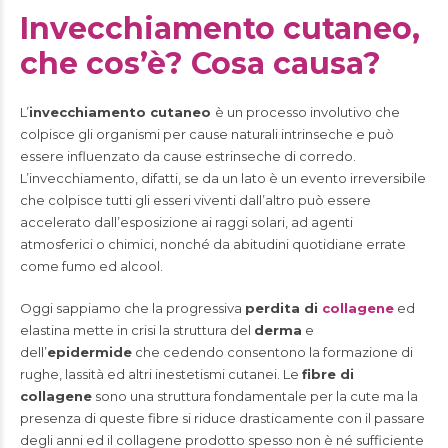
Invecchiamento cutaneo,
che cos’è? Cosa causa?
L’
invecchiamento cutaneo
è un processo involutivo che
colpisce gli organismi per cause naturali intrinseche e può
essere influenzato da cause estrinseche di corredo.
L’invecchiamento, difatti, se da un lato è un evento irreversibile
che colpisce tutti gli esseri viventi dall’altro può essere
accelerato dall’esposizione ai raggi solari, ad agenti
atmosferici o chimici, nonché da abitudini quotidiane errate
come fumo ed alcool.
Oggi sappiamo che la progressiva
perdita di
collagene
ed
elastina mette in crisi la struttura del
derma
e
dell’
epidermide
che cedendo consentono la formazione di
rughe, lassità ed altri inestetismi cutanei. Le
fibre di
collagene
sono una struttura fondamentale per la cute ma la
presenza di queste fibre si riduce drasticamente con il passare
degli anni ed il collagene prodotto spesso non è né sufficiente