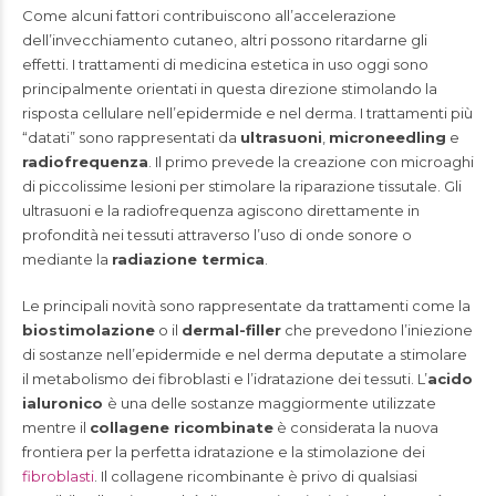
Come alcuni fattori contribuiscono all’accelerazione
dell’invecchiamento cutaneo, altri possono ritardarne gli
effetti. I trattamenti di medicina estetica in uso oggi sono
principalmente orientati in questa direzione stimolando la
risposta cellulare nell’epidermide e nel derma. I trattamenti più
“datati” sono rappresentati da
ultrasuoni
,
microneedling
e
radiofrequenza
. Il primo prevede la creazione con microaghi
di piccolissime lesioni per stimolare la riparazione tissutale. Gli
ultrasuoni e la radiofrequenza agiscono direttamente in
profondità nei tessuti attraverso l’uso di onde sonore o
mediante la
radiazione termica
.
Le principali novità sono rappresentate da trattamenti come la
biostimolazione
o il
dermal-filler
che prevedono l’iniezione
di sostanze nell’epidermide e nel derma deputate a stimolare
il metabolismo dei fibroblasti e l’idratazione dei tessuti. L’
acido
ialuronico
è una delle sostanze maggiormente utilizzate
mentre il
collagene ricombinate
è considerata la nuova
frontiera per la perfetta idratazione e la stimolazione dei
fibroblasti
. Il collagene ricombinante è privo di qualsiasi