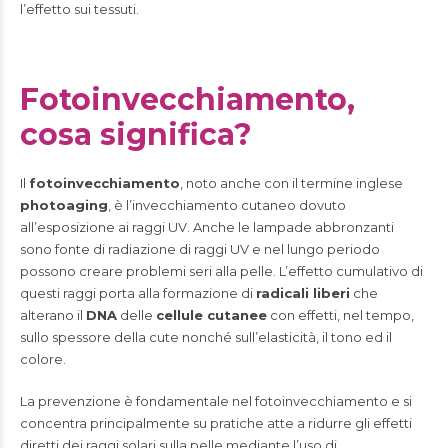
l’effetto sui tessuti.
Fotoinvecchiamento,
cosa significa?
Il
fotoinvecchiamento
, noto anche con il termine inglese
photoaging
, è l’invecchiamento cutaneo dovuto
all’esposizione ai raggi UV. Anche le lampade abbronzanti
sono fonte di radiazione di raggi UV e nel lungo periodo
possono creare problemi seri alla pelle. L’effetto cumulativo di
questi raggi porta alla formazione di
radicali liberi
che
alterano il
DNA
delle
cellule cutanee
con effetti, nel tempo,
sullo spessore della cute nonché sull’elasticità, il tono ed il
colore.
La prevenzione è fondamentale nel fotoinvecchiamento e si
concentra principalmente su pratiche atte a ridurre gli effetti
diretti dei raggi solari sulla pelle mediante l’uso di