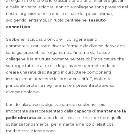
all’organismo e che la loro assunzione aiuti a rimanere giovani
e belle. In verità, acido ialuronico e collagene sono presenti nel
nostro organismo ed in quello di tutte le specie animali,
svolgendo, entrambi, un ruolo centrale nel
tessuto
connettivo
.
Sebbene l’acido ialuronico e il collagene siano
commercializzati sotto diverse forme e da diverse derivazioni,
sono già presenti nell’organismo all’interno dei tessuti. Il
collagene è la struttura portante nei tessuti; l’impalcatura che
sorregge tutte le altre e le lega insieme permettendo di
creare una rete di sostegno in cui tutte le componenti
interagiscono attraverso le loro peculiarità. È, inoltre, la
principale proteina negli animali e si presenta attraverso
diverse tipologie.
L’acido ialuronico svolge svariati ruoli sebbene il più
importante sia rappresentato dalla capacita di
mantenere la
pelle idratata
aiutando le cellule a sintetizzare tutte quelle
sostanze fondamentali per il mantenimento di elasticità,
morbidezza e idratazione.