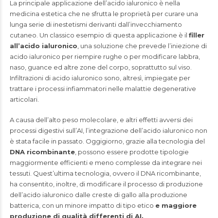
La principale applicazione dell’acido ialuronico è nella
medicina estetica che ne sfrutta le proprietà per curare una
lunga serie di inestetismi derivanti dall’invecchiamento
cutaneo. Un classico esempio di questa applicazione è il
filler
all’acido ialuronico
, una soluzione che prevede l’iniezione di
acido ialuronico per riempire rughe o per modificare labbra,
naso, guance ed altre zone del corpo, soprattutto sul viso.
Infiltrazioni di acido ialuronico sono, altresì, impiegate per
trattare i processi infiammatori nelle malattie degenerative
articolari.
A causa dell’alto peso molecolare, e altri effetti avversi dei
processi digestivi sull’AI, l’integrazione dell’acido ialuronico non
è stata facile in passato. Oggigiorno, grazie alla tecnologia del
DNA ricombinante
, possono essere prodotte tipologie
maggiormente efficienti e meno complesse da integrare nei
tessuti. Quest’ultima tecnologia, ovvero il DNA ricombinante,
ha consentito, inoltre, di modificare il processo di produzione
dell’acido ialuronico dalle creste di gallo alla produzione
batterica, con un minore impatto di tipo etico
e maggiore
produzione di qualità differenti di AI.