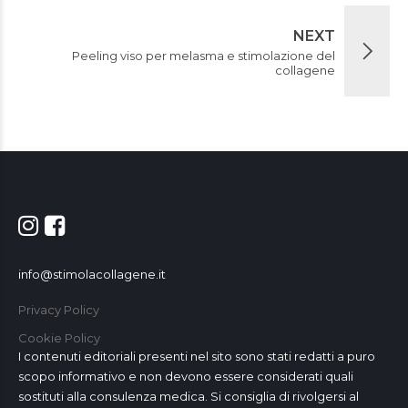
NEXT
Peeling viso per melasma e stimolazione del
collagene
info@stimolacollagene.it
Privacy Policy
Cookie Policy
I contenuti editoriali presenti nel sito sono stati redatti a puro
scopo informativo e non devono essere considerati quali
sostituti alla consulenza medica. Si consiglia di rivolgersi al