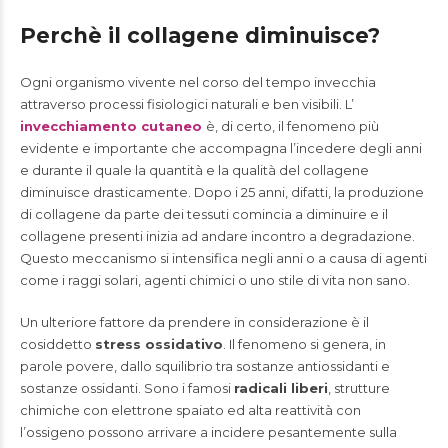
Perchè il collagene diminuisce?
Ogni organismo vivente nel corso del tempo invecchia
attraverso processi fisiologici naturali e ben visibili. L’
invecchiamento cutaneo
è, di certo, il fenomeno più
evidente e importante che accompagna l’incedere degli anni
e durante il quale la quantità e la qualità del collagene
diminuisce drasticamente. Dopo i 25 anni, difatti, la produzione
di collagene da parte dei tessuti comincia a diminuire e il
collagene presenti inizia ad andare incontro a degradazione.
Questo meccanismo si intensifica negli anni o a causa di agenti
come i raggi solari, agenti chimici o uno stile di vita non sano.
Un ulteriore fattore da prendere in considerazione è il
cosiddetto
stress ossidativo
. Il fenomeno si genera, in
parole povere, dallo squilibrio tra sostanze antiossidanti e
sostanze ossidanti. Sono i famosi
radicali liberi
, strutture
chimiche con elettrone spaiato ed alta reattività con
l’ossigeno possono arrivare a incidere pesantemente sulla