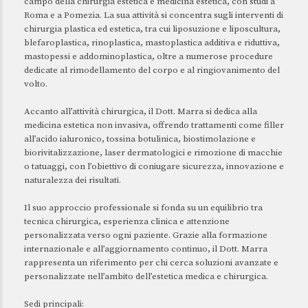
campo della chirurgia estetica e medicina estetica, con studi a
Roma e a Pomezia. La sua attività si concentra sugli interventi di
chirurgia plastica ed estetica, tra cui liposuzione e liposcultura,
blefaroplastica, rinoplastica, mastoplastica additiva e riduttiva,
mastopessi e addominoplastica, oltre a numerose procedure
dedicate al rimodellamento del corpo e al ringiovanimento del
volto.
Accanto all’attività chirurgica, il Dott. Marra si dedica alla
medicina estetica non invasiva, offrendo trattamenti come filler
all’acido ialuronico, tossina botulinica, biostimolazione e
biorivitalizzazione, laser dermatologici e rimozione di macchie
o tatuaggi, con l’obiettivo di coniugare sicurezza, innovazione e
naturalezza dei risultati.
Il suo approccio professionale si fonda su un equilibrio tra
tecnica chirurgica, esperienza clinica e attenzione
personalizzata verso ogni paziente. Grazie alla formazione
internazionale e all’aggiornamento continuo, il Dott. Marra
rappresenta un riferimento per chi cerca soluzioni avanzate e
personalizzate nell’ambito dell’estetica medica e chirurgica.
Sedi principali: