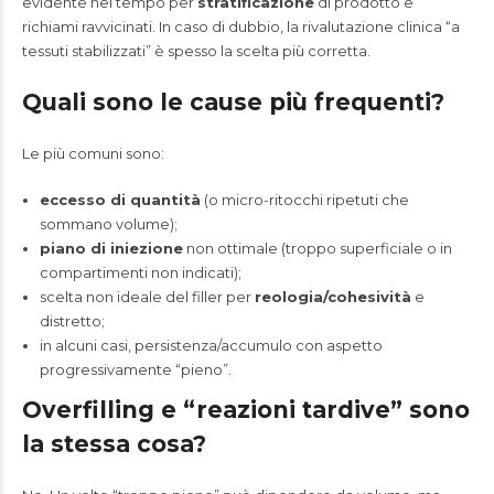
evidente nel tempo per
stratificazione
di prodotto e
richiami ravvicinati. In caso di dubbio, la rivalutazione clinica “a
tessuti stabilizzati” è spesso la scelta più corretta.
Quali sono le cause più frequenti?
Le più comuni sono:
eccesso di quantità
(o micro-ritocchi ripetuti che
sommano volume);
piano di iniezione
non ottimale (troppo superficiale o in
compartimenti non indicati);
scelta non ideale del filler per
reologia/cohesività
e
distretto;
in alcuni casi, persistenza/accumulo con aspetto
progressivamente “pieno”.
Overfilling e “reazioni tardive” sono
la stessa cosa?