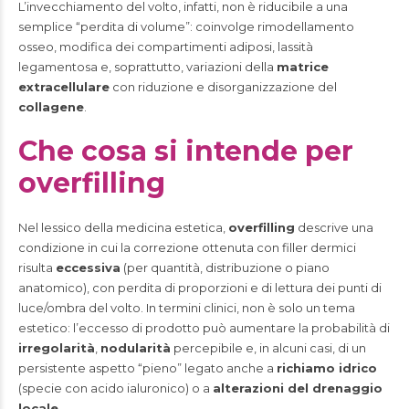
L’invecchiamento del volto, infatti, non è riducibile a una
semplice “perdita di volume”: coinvolge rimodellamento
osseo, modifica dei compartimenti adiposi, lassità
legamentosa e, soprattutto, variazioni della
matrice
extracellulare
con riduzione e disorganizzazione del
collagene
.
Che cosa si intende per
overfilling
Nel lessico della medicina estetica,
overfilling
descrive una
condizione in cui la correzione ottenuta con filler dermici
risulta
eccessiva
(per quantità, distribuzione o piano
anatomico), con perdita di proporzioni e di lettura dei punti di
luce/ombra del volto. In termini clinici, non è solo un tema
estetico: l’eccesso di prodotto può aumentare la probabilità di
irregolarità
,
nodularità
percepibile e, in alcuni casi, di un
persistente aspetto “pieno” legato anche a
richiamo idrico
(specie con acido ialuronico) o a
alterazioni del drenaggio
locale
.