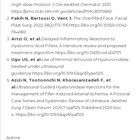
High-dose Protocol.
J Clin Aesthet Dermatol. 2021.
https://pmc.ncbi.nlm.nih.gov/articles/PMC8570661/
Fakih N, Bertossi D, Vent J.
The Overfilled Face. Facial
Plast Surg. 2022;38(2):173-176.https://doi.org/10.1055/s-0042-
1744180
Artzi O, et al.
Delayed Inflammatory Reactions to
Hyaluronic Acid Fillers: A literature review and proposed
treatment algorithm.
https://doi.org/10.2147/ccid.s247171
Ugo US, et al.
Use of Minimal Amounts of Hyaluronidase…
treated under ultrasound
guidance.
https://doi.org/10.1093/asjof/ojae025
Azizi N, Tootoonchi N, Khorasanizadeh F, et
al.
Ultrasound-Guided Hyaluronidase Injections for the
Management of Filler-Induced Arterial Ischemia: A Pictorial
Case Series and Systematic Review of Literature.
Aesthet
Surg J Open Forum
. 2025;7:ojaf125. Published 2025 Nov
4. https://doi.org/10.1093/asjof/ojaf125
Autore: