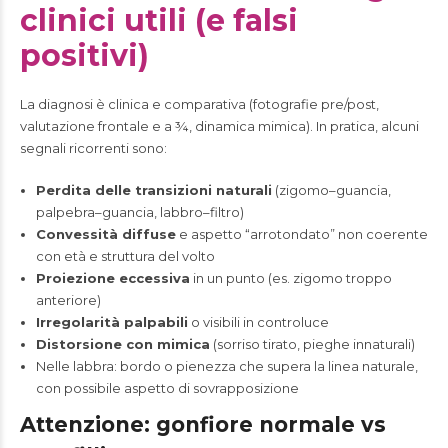
clinici utili (e falsi
positivi)
La diagnosi è clinica e comparativa (fotografie pre/post,
valutazione frontale e a ¾, dinamica mimica). In pratica, alcuni
segnali ricorrenti sono:
Perdita delle transizioni naturali
(zigomo–guancia,
palpebra–guancia, labbro–filtro)
Convessità diffuse
e aspetto “arrotondato” non coerente
con età e struttura del volto
Proiezione eccessiva
in un punto (es. zigomo troppo
anteriore)
Irregolarità palpabili
o visibili in controluce
Distorsione con mimica
(sorriso tirato, pieghe innaturali)
Nelle labbra: bordo o pienezza che supera la linea naturale,
con possibile aspetto di sovrapposizione
Attenzione: gonfiore normale vs