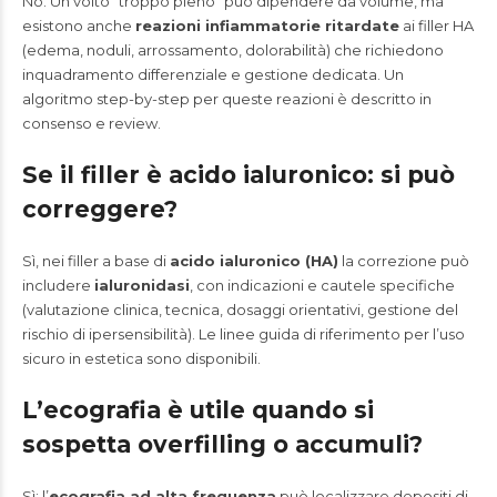
No. Un volto “troppo pieno” può dipendere da volume, ma
esistono anche
reazioni infiammatorie ritardate
ai filler HA
(edema, noduli, arrossamento, dolorabilità) che richiedono
inquadramento differenziale e gestione dedicata. Un
algoritmo step-by-step per queste reazioni è descritto in
consenso e review.
Se il filler è acido ialuronico: si può
correggere?
Sì, nei filler a base di
acido ialuronico (HA)
la correzione può
includere
ialuronidasi
, con indicazioni e cautele specifiche
(valutazione clinica, tecnica, dosaggi orientativi, gestione del
rischio di ipersensibilità). Le linee guida di riferimento per l’uso
sicuro in estetica sono disponibili.
L’ecografia è utile quando si
sospetta overfilling o accumuli?
Sì: l’
ecografia ad alta frequenza
può localizzare depositi di