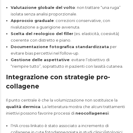
Valutazione globale del volto
: non trattare “una ruga”
isolata senza analisi proporzionale.
Approccio graduale
: correzioni conservative, con
rivalutazione a guarigione avvenuta.
Scelta del reologico del filler
(es. elasticità, coesività)
coerente con distretto e piano.
Documentazione fotografica standardizzata
per
evitare bias percettivi nel follow-up.
Gestione delle aspettative
: evitare l’obiettivo di
“riempire tutto”, soprattutto in pazienti con lassità cutanea.
Integrazione con strategie pro-
collagene
Il punto centrale è che la volumizzazione non sostituisce la
qualità dermica
. La letteratura mostra che alcuni trattamenti
iniettivi possono favorire processi di
neocollagenesi
:
l’HA cross-linkato è stato associato a incremento di
collagene in cute fotodanneggiata in studi clinici/istologici;