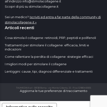
all’indirizzo
info@stimolacollagene.it
Scopri di più su stimolacollagene.it
Sei un medico?
Iscriviti ed entra a far parte della community di
stimolacollagene.it »
Articoli recenti
Cosa stimola il collagene: retinoidi, PRP, peptidi e polifenoli
Trattamenti per stimolare il collagene: efficacia, limiti e
indicazioni
Come rallentare la perdita di collagene: strategie efficaci
I migliori modi per stimolare il collagene
Lentiggini: cause, tipi, diagnosi differenziale e trattamenti
TAUMEDIKA srl - 00138 Roma - via Monte Giberto, 33 - P.Iva 12980441005
Aggiorna le tue preferenze di tracciamento
Informativa sulla raccolta