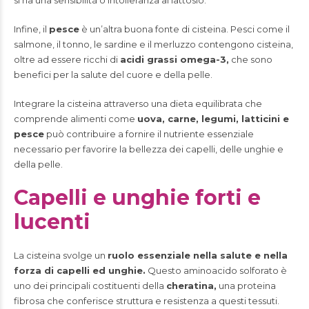
si ha una sensibilità o intolleranza al lattosio.
Infine, il
pesce
è un’altra buona fonte di cisteina. Pesci come il
salmone, il tonno, le sardine e il merluzzo contengono cisteina,
oltre ad essere ricchi di
acidi grassi omega-3,
che sono
benefici per la salute del cuore e della pelle.
Integrare la cisteina attraverso una dieta equilibrata che
comprende alimenti come
uova, carne, legumi, latticini e
pesce
può contribuire a fornire il nutriente essenziale
necessario per favorire la bellezza dei capelli, delle unghie e
della pelle.
Capelli e unghie forti e
lucenti
La cisteina svolge un
ruolo essenziale nella salute e nella
forza di capelli ed unghie.
Questo aminoacido solforato è
uno dei principali costituenti della
cheratina,
una proteina
fibrosa che conferisce struttura e resistenza a questi tessuti.