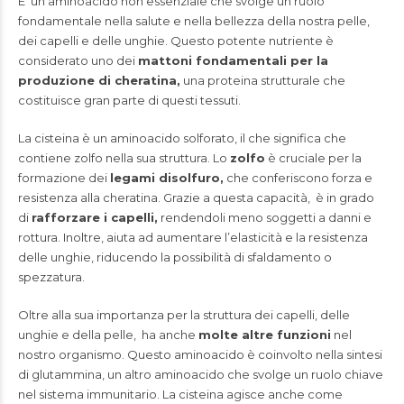
E’ un aminoacido non essenziale che svolge un ruolo
fondamentale nella salute e nella bellezza della nostra pelle,
dei capelli e delle unghie. Questo potente nutriente è
considerato uno dei
mattoni fondamentali per la
produzione di cheratina,
una proteina strutturale che
costituisce gran parte di questi tessuti.
La cisteina è un aminoacido solforato, il che significa che
contiene zolfo nella sua struttura. Lo
zolfo
è cruciale per la
formazione dei
legami disolfuro,
che conferiscono forza e
resistenza alla cheratina. Grazie a questa capacità, è in grado
di
rafforzare i capelli,
rendendoli meno soggetti a danni e
rottura. Inoltre, aiuta ad aumentare l’elasticità e la resistenza
delle unghie, riducendo la possibilità di sfaldamento o
spezzatura.
Oltre alla sua importanza per la struttura dei capelli, delle
unghie e della pelle, ha anche
molte altre funzioni
nel
nostro organismo. Questo aminoacido è coinvolto nella sintesi
di glutammina, un altro aminoacido che svolge un ruolo chiave
nel sistema immunitario. La cisteina agisce anche come