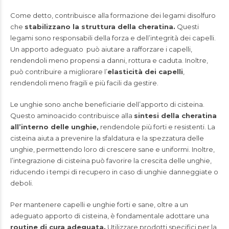
Come detto, contribuisce alla formazione dei legami disolfuro
che
stabilizzano la struttura della cheratina.
Questi
legami sono responsabili della forza e dell’integrità dei capelli.
Un apporto adeguato può aiutare a rafforzare i capelli,
rendendoli meno propensi a danni, rottura e caduta. Inoltre,
può contribuire a migliorare l’
elasticità dei capelli
,
rendendoli meno fragili e più facili da gestire.
Le unghie sono anche beneficiarie dell’apporto di cisteina.
Questo aminoacido contribuisce alla
sintesi della cheratina
all’interno delle unghie,
rendendole più forti e resistenti. La
cisteina aiuta a prevenire la sfaldatura e la spezzatura delle
unghie, permettendo loro di crescere sane e uniformi. Inoltre,
l’integrazione di cisteina può favorire la crescita delle unghie,
riducendo i tempi di recupero in caso di unghie danneggiate o
deboli.
Per mantenere capelli e unghie forti e sane, oltre a un
adeguato apporto di cisteina, è fondamentale adottare una
routine di cura adeguata.
Utilizzare prodotti specifici per la