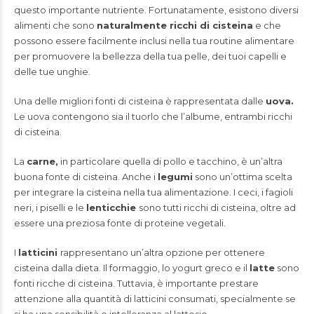
questo importante nutriente. Fortunatamente, esistono diversi
alimenti che sono
naturalmente ricchi di cisteina
e che
possono essere facilmente inclusi nella tua routine alimentare
per promuovere la bellezza della tua pelle, dei tuoi capelli e
delle tue unghie.
Una delle migliori fonti di cisteina è rappresentata dalle
uova.
Le uova contengono sia il tuorlo che l’albume, entrambi ricchi
di cisteina.
La
carne,
in particolare quella di pollo e tacchino, è un’altra
buona fonte di cisteina. Anche i
legumi
sono un’ottima scelta
per integrare la cisteina nella tua alimentazione. I ceci, i fagioli
neri, i piselli e le
lenticchie
sono tutti ricchi di cisteina, oltre ad
essere una preziosa fonte di proteine vegetali.
I
latticini
rappresentano un’altra opzione per ottenere
cisteina dalla dieta. Il formaggio, lo yogurt greco e il
latte
sono
fonti ricche di cisteina. Tuttavia, è importante prestare
attenzione alla quantità di latticini consumati, specialmente se