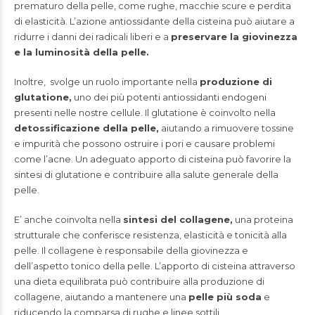
prematuro della pelle, come rughe, macchie scure e perdita
di elasticità. L’azione antiossidante della cisteina può aiutare a
ridurre i danni dei radicali liberi e a
preservare la giovinezza
e la luminosità della pelle.
Inoltre, svolge un ruolo importante nella
produzione di
glutatione,
uno dei più potenti antiossidanti endogeni
presenti nelle nostre cellule. Il glutatione è coinvolto nella
detossificazione della pelle,
aiutando a rimuovere tossine
e impurità che possono ostruire i pori e causare problemi
come l’acne. Un adeguato apporto di cisteina può favorire la
sintesi di glutatione e contribuire alla salute generale della
pelle.
E’ anche coinvolta nella
sintesi del collagene,
una proteina
strutturale che conferisce resistenza, elasticità e tonicità alla
pelle. Il collagene è responsabile della giovinezza e
dell’aspetto tonico della pelle. L’apporto di cisteina attraverso
una dieta equilibrata può contribuire alla produzione di
collagene, aiutando a mantenere una
pelle più soda
e
riducendo la comparsa di rughe e linee sottili.