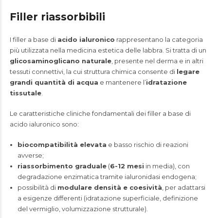
Filler riassorbibili
I filler a base di
acido ialuronico
rappresentano la categoria
più utilizzata nella medicina estetica delle labbra. Si tratta di un
glicosaminoglicano naturale
, presente nel derma e in altri
tessuti connettivi, la cui struttura chimica consente di
legare
grandi quantità di acqua
e mantenere l’
idratazione
tissutale
.
Le caratteristiche cliniche fondamentali dei filler a base di
acido ialuronico sono:
biocompatibilità elevata
e basso rischio di reazioni
avverse;
riassorbimento graduale
(
6-12 mesi
in media), con
degradazione enzimatica tramite ialuronidasi endogena;
possibilità di
modulare densità e coesività
, per adattarsi
a esigenze differenti (idratazione superficiale, definizione
del vermiglio, volumizzazione strutturale).