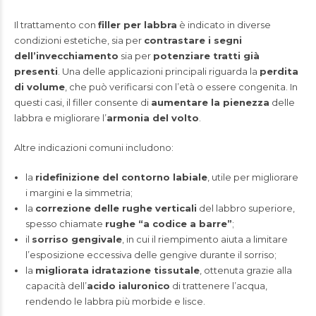
Il trattamento con
filler per labbra
è indicato in diverse
condizioni estetiche, sia per
contrastare i segni
dell’invecchiamento
sia per
potenziare tratti già
presenti
. Una delle applicazioni principali riguarda la
perdita
di volume
, che può verificarsi con l’età o essere congenita. In
questi casi, il filler consente di
aumentare la pienezza
delle
labbra e migliorare l’
armonia del volto
.
Altre indicazioni comuni includono:
la
ridefinizione del contorno labiale
, utile per migliorare
i margini e la simmetria;
la
correzione delle rughe verticali
del labbro superiore,
spesso chiamate
rughe “a codice a barre”
;
il
sorriso gengivale
, in cui il riempimento aiuta a limitare
l’esposizione eccessiva delle gengive durante il sorriso;
la
migliorata idratazione tissutale
, ottenuta grazie alla
capacità dell’
acido ialuronico
di trattenere l’acqua,
rendendo le labbra più morbide e lisce.