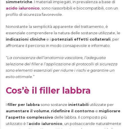
simmetriche
. I materiali impiegati, in prevalenza a base di
acido ialuronico
, sono riassorbibili e biocompatibili, con un
profilo di sicurezza favorevole.
Nonostante la semplicità apparente del trattamento, è
essenziale comprendere la natura delle sostanze utilizzate, le
indicazioni cliniche
e i
potenziali effetti collaterali
, per
affrontare il percorso in modo consapevole e informato.
“La conoscenza dell’anatomia vascolare, l’adeguata
selezione del filler e l’applicazione di protocolli di sicurezza
sono elementi essenziali per ridurre i rischi e garantire un
esito ottimale.”
Cos’è il filler labbra
I
filler per labbra
sono sostanze
iniettabili
utilizzate per
aumentare il volume
,
ridefinire il contorno
e
migliorare
l’aspetto complessivo
delle labbra. Il composto più
utilizzato è l’
acido ialuronico
, un polisaccaride naturalmente