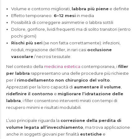
Volume e contorno migliorati,
labbra più piene
e definite
Effetto temporaneo:
6–12 mesi
in media
Possibilità di correggere asimmetrie o labbra sottili
Dolore, gonfiore, lividi frequenti ma di solito transitori (entro
pochi giorni)
Rischi più seri
(se non fatta correttamente): infezioni,
noduli, migrazione del filler, in rari casi
occlusione
vascolare
/ necrosi tessutale.
Nel contesto della
medicina estetica
contemporanea, i
filler
per labbra
rappresentano una delle procedure più richieste
per il
rimodellamento non chirurgico del volto
.
Apprezzati per la loro capacità di
aumentare il volume
,
ridefinire il contorno
e
migliorare l’idratazione delle
labbra
, i filler consentono interventi mirati con tempi di
recupero minimi e risultati modulabili.
L’uso principale riguarda la
correzione della perdita di
volume legata all’invecchiamento
, ma trova applicazione
anche in soggetti giovani per finalità
estetiche
e