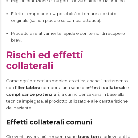
Miglior idratazione e “turgore” dovuto all’acido ialuronico.
Effetto temporaneo → possibilità di tornare allo stato
originale (se non piace o se cambia estetica).
Procedura relativamente rapida e con tempi di recupero
brevi.
Rischi ed effetti
collaterali
Come ogni procedura medico-estetica, anche il trattamento
con
filler labbra
comporta una serie di
effetti collaterali
e
complicanze potenziali
, la cui incidenza varia in base alla
tecnica impiegata, al prodotto utilizzato e alle caratteristiche
del paziente.
Effetti collaterali comuni
Gli eventi avversi più frequenti sono
transitori
e di lieve entità.