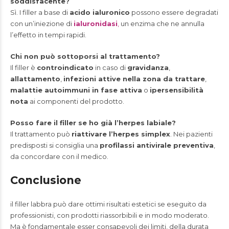
soddisfacente?
Sì. I filler a base di
acido ialuronico
possono essere degradati
con un’iniezione di
ialuronidasi
,
un enzima che ne annulla
l’effetto in tempi rapidi.
Chi non può sottoporsi al trattamento?
Il filler è
controindicato
in caso di
gravidanza
,
allattamento
,
infezioni attive nella zona da trattare
,
malattie autoimmuni in fase attiva
o
ipersensibilità
nota
ai componenti del prodotto.
Posso fare il filler se ho già l’herpes labiale?
Il trattamento può
riattivare l’herpes simplex
. Nei pazienti
predisposti si consiglia una
profilassi antivirale preventiva
,
da concordare con il medico.
Conclusione
il filler labbra può dare ottimi risultati estetici se eseguito da
professionisti, con prodotti riassorbibili e in modo moderato.
Ma è fondamentale esser consapevoli dei limiti, della durata