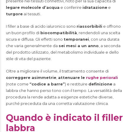
presente nei tessuti connettivi, noto per la sua capacità di
legare molecole d’acqua
e conferire
idratazione
e
turgore
ai tessuti.
I filler a base di acido ialuronico sono
riassorbibili
e offrono
un buon profilo di
biocompatibilità
, rendendoli una scelta
sicura e diffusa. Gli effetti sono
temporanei
, con una durata
che varia generalmente da
sei mesi a un anno
, a seconda
del prodotto utilizzato, del metabolismo individuale e dello
stile di vita del paziente.
Oltre a migliorare il volume, il trattamento consente di
correggere asimmetrie
,
attenuare le
rughe periorali
(note come
“codice a barre”
) e restituire
definizione
a
labbra che hanno perso tono con il tempo. La versatilità della
procedura la rende adatta a esigenze estetiche diverse,
purché preceduta da una corretta valutazione clinica.
Quando è indicato il filler
labbra