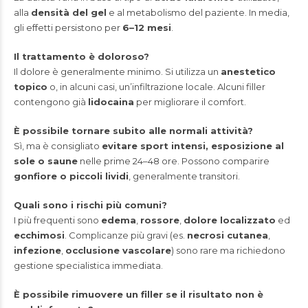
alla
densità del gel
e al metabolismo del paziente. In media,
gli effetti persistono per
6–12 mesi
.
Il trattamento è doloroso?
Il dolore è generalmente minimo. Si utilizza un
anestetico
topico
o, in alcuni casi, un’infiltrazione locale. Alcuni filler
contengono già
lidocaina
per migliorare il comfort.
È possibile tornare subito alle normali attività?
Sì, ma è consigliato
evitare sport intensi, esposizione al
sole o saune
nelle prime 24–48 ore. Possono comparire
gonfiore o piccoli lividi
, generalmente transitori.
Quali sono i rischi più comuni?
I più frequenti sono
edema
,
rossore
,
dolore localizzato
ed
ecchimosi
. Complicanze più gravi (es.
necrosi cutanea
,
infezione
,
occlusione vascolare
) sono rare ma richiedono
gestione specialistica immediata.
È possibile rimuovere un filler se il risultato non è