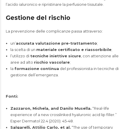
l’acido ialuronico e ripristinare la perfusione tissutale.
Gestione del rischio
La prevenzione delle complicanze passa attraverso:
un’
accurata valutazione pre-trattamento
;
la scelta di un
materiale certificato e riassorbibile
;
l’utilizzo di
tecniche iniettive sicure
, con attenzione alle
aree ad alto
rischio vascolare
;
la
formazione continua
del professionista in tecniche di
gestione dell’emergenza.
Fonti:
Zazzaron, Michela, and Danilo Musella.
“Real-life
experience of a new crosslinked hyaluronic acid lip filler.”
Esper Dermatol 22.4 (2020): 45-48.
Salgarelli, Attilio Carlo, et al.
“The use of temporary