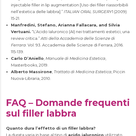
injectable filler in lip augmentation [Uso dei filler riassorbibili
nell’estetica delle labbra].”
ITALIAN ORAL SURGERY
1 (2009):
15-21.
Manfredini, Stefano, Arianna Fallacara, and Silvia
Vertuani.
“L’Acido Ialuronico (AI) nei trattamenti estetici, una
review critica.”
Atti della Accademia delle Scienze di
Ferrara
. Vol. 93. Accademia delle Scienze di Ferrara, 2016.
115-139.
Carlo D’Aniello
,
Manuale di Medicina Estetica
,
Masterbooks, 2019.
Alberto Massirone
,
Trattato di Medicina Estetica
, Piccin
Nuova-Libraria, 2010.
FAQ – Domande frequenti
sul filler labbra
Quanto dura l’effetto di un filler labbra?
La durata varia in base al tipo di
acido ialuronico
utilizzato,