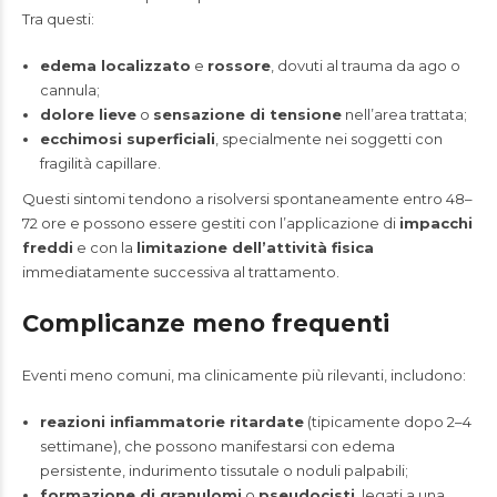
Tra questi:
edema localizzato
e
rossore
, dovuti al trauma da ago o
cannula;
dolore lieve
o
sensazione di tensione
nell’area trattata;
ecchimosi superficiali
, specialmente nei soggetti con
fragilità capillare.
Questi sintomi tendono a risolversi spontaneamente entro 48–
72 ore e possono essere gestiti con l’applicazione di
impacchi
freddi
e con la
limitazione dell’attività fisica
immediatamente successiva al trattamento.
Complicanze meno frequenti
Eventi meno comuni, ma clinicamente più rilevanti, includono:
reazioni infiammatorie ritardate
(tipicamente dopo 2–4
settimane), che possono manifestarsi con edema
persistente, indurimento tissutale o noduli palpabili;
formazione di granulomi
o
pseudocisti
, legati a una