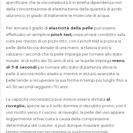
specificare che la viscoelasticità è in stretta dipendenza non
della concentrazione di elastina bensì della quantità di acido
ialuronico, in grado di trattenere le molecole di acqua.
Per stimare il grado di
elasticità della pelle
può essere
effettuato un semplice
pinch test,
ossia un test condotto sulla
cute per mezzo di un pizzicotto; con il
pinch test
si pizzica la
pelle della faccia dorsale di una mano, si rilascia e poi si
valutano i secondi che la pelle impiega per tornare allo stato
iniziale. Al di sotto dei 50 anni di età, se la pelle impiega
meno
di 7-8 secondi
per tornare allo stato di partenza allora la
pelle è ancora molto elastica, mentre in età più avanzate la
pelle tende a recuperare la sua forma in tempi più lunghi, fino a
40-50 secondi raggiunti i 70 anni.
La capacità viscoelastica può invece essere stimata
al
risveglio,
specie se si è soliti dormire in decubito prono, con il
viso rivolto verso il cuscino; al risveglio, la pelle del viso appare
leggermente schiacciata a causa della compressione
determinata dal cuscino: si può dunque misurare quanto
tempo impiega per recuperare la sua forma normale,