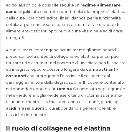
acido ialuronico, è possibile seguire un
regime alimentare
sano,
equilibrato e corretto per stimolare la proprietà elastica
della cute. I già citati radicali liberi, dannosi per la funzionalità
cellulare, possono essere contrastati tramite l’assunzione di
alimenti anti-ossidanti oppure di alcune vitamine e acidi grassi
omega-3.
Alcuni alimenti contengono naturalmente gli amminoacidi
precursori della sintesi di collagene ed elastina, per cui può
risultare utile assumerli nel contesto di una dieta ben bilanciata
ed integrata, oppure possono fungere da
composti anti-
ossidanti
che proteggono l’elastina e il collagene dal
danneggiamento e dalla degradazione. Il licopene contenuto
nei pomodori oppure la
Vitamina C
contenuta negli agrumi e
nelle verdure a foglia verde esercitano un’ottima azione anti-
ossidante, mentre sardine, alici, tonno e salmone, grazie agli
acidi grassi buoni
di cui abbondano, rigenerano le fibre
elastiche deteriorate.
Il ruolo di collagene ed elastina