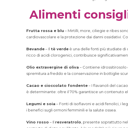
Alimenti consigli
Frutta rossa e blu
– Mirtilli, more, ciliegie e ribes so
cardiovascolare e la protezione dai danni ossidativi. Co
Bevande
– Il
tè verde
è una delle fonti più studiate di
ricco di acidi clorogenici, contribuisce significativamen
Olio extravergine di oliva
– Contiene idrossitirosolo 
spremitura a freddo e la conservazione in bottiglie sc
Cacao e cioccolato fondente
– I flavanoli del caca
è determinante: oltre il 70% garantisce un contenuto ele
Legumi e soia
– Fonti di isoflavoni e acidi fenolici, i 
i benefici sugli ormoni femminili e la salute ossea.
Vino rosso
– Il
resveratrolo
, presente soprattutto ne