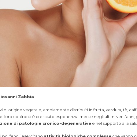
Giovanni Zabbia
 di origine vegetale, ampiamente distribuiti in frutta, verdura, tè, caff
nei loro confronti è cresciuto esponenzialmente negli ultimi vent’anni,
zione di patologie cronico-degenerative
e nel supporto alla sa
i polifenoli esercitano
attività biologiche complesse
che vanno ol