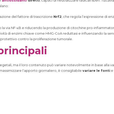
me
antiossidanti
diretti
, capaci di neutralizzare radicali liberi. Tutta
ulano:
ivazione del fattore di trascrizione
Nrf2
, che regola l’espressione di en
o la via NF-κB e riducendo la produzione di citochine pro-infiammatorie
tività di enzimi chiave come HMG-CoA reduttasi e influenzando la sensib
 protettivo contro la proliferazione tumorale.
principali
egetali, ma il loro contenuto può variare notevolmente in base alla va
 massimizzare l’apporto giornaliero, è consigliabile
variare le fonti
e 