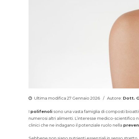
Ultima modifica 27 Gennaio 2026
Autore:
Dott. 
I
polifenoli
sono una vasta famiglia di composti bioattivi
numerosi altri alimenti. L’interesse medico-scientifico 
clinici che ne indagano il potenziale ruolo nella
preven
Sebbene non siano nutrienti essenziali in senso stretto, 