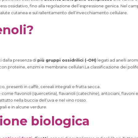
ress ossidativo, fino alla regolazione dell’espressione genica. Nel camp
 salute cutanea e sul rallentamento dell’invecchiamento cellulare.
enoli?
ti dalla presenza di
più gruppi ossidrilici (-OH)
legati ad anelli arom
 con proteine, enzimi e membrane cellulari.La classificazione dei polife
co, presenti in caffè, cereali integrali e frutta secca.
come flavonoli (quercetina), flavanoli (catechine), antociani, flavoni e 
ttutto nella buccia dell’uva e nel vino rosso.
grali e in alcune verdure.
ione biologica