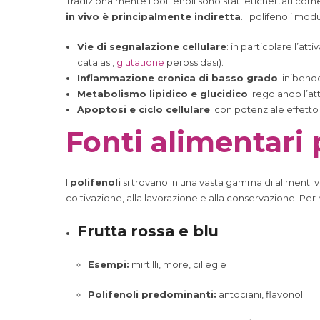
Tradizionalmente i polifenoli sono stati etichettati co
in vivo è principalmente indiretta
. I polifenoli mod
Vie di segnalazione cellulare
: in particolare l’att
catalasi,
glutatione
perossidasi).
Infiammazione cronica di basso grado
: inibend
Metabolismo lipidico e glucidico
: regolando l’at
Apoptosi e ciclo cellulare
: con potenziale effetto
Fonti alimentari 
I
polifenoli
si trovano in una vasta gamma di alimenti v
coltivazione, alla lavorazione e alla conservazione. Per
Frutta rossa e blu
Esempi:
mirtilli, more, ciliegie
Polifenoli predominanti:
antociani, flavonoli