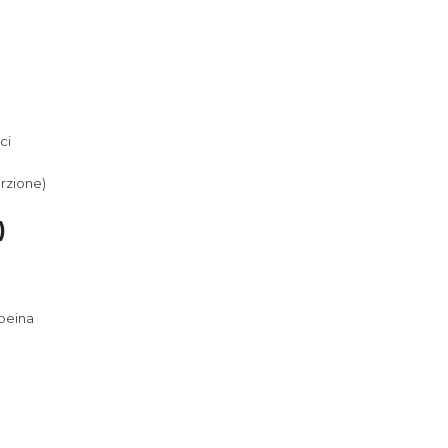
ci
rzione)
)
opeina