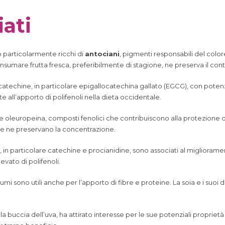
ati
no particolarmente ricchi di
antociani
, pigmenti responsabili del color
nsumare frutta fresca, preferibilmente di stagione, ne preserva il cont
 catechine, in particolare epigallocatechina gallato (EGCG), con potenzi
te all’apporto di polifenoli nella dieta occidentale.
e oleuropeina, composti fenolici che contribuiscono alla protezione da
ure ne preservano la concentrazione.
o, in particolare catechine e procianidine, sono associati al migliora
vato di polifenoli.
legumi sono utili anche per l’apporto di fibre e proteine. La soia e i suo
lla buccia dell’uva, ha attirato interesse per le sue potenziali propri