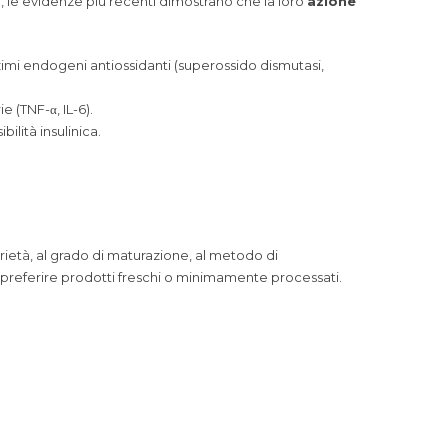
via, le evidenze più recenti dimostrano che la loro
azione
zimi endogeni antiossidanti (superossido dismutasi,
 (TNF-α, IL-6).
ilità insulinica.
rietà, al grado di maturazione, al metodo di
preferire prodotti freschi o minimamente processati.