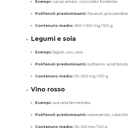
Esempi:
cacao amaro, cioccolato fondente
Polifenoli predominanti:
flavanoli, procianidin
Contenuto medio:
500–1.500 mg / 100 g
Legumi e soia
Esempi:
fagioli, ceci, soia
Polifenoli predominanti:
isoflavoni, acidi fenoli
Contenuto medio:
50–200 mg / 100 g
Vino rosso
Esempi:
uva nera fermentata
Polifenoli predominanti:
resveratrolo, catechi
Contenuto medio:
50–100 mg / 100 g