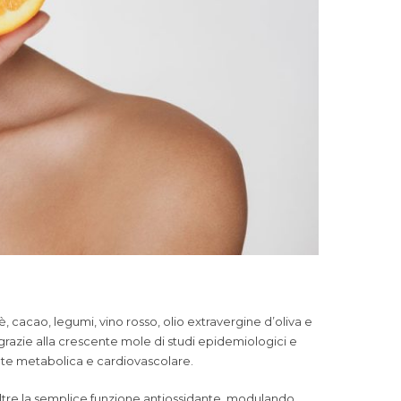
è, cacao, legumi, vino rosso, olio extravergine d’oliva e
 grazie alla crescente mole di studi epidemiologici e
lute metabolica e cardiovascolare.
tre la semplice funzione antiossidante, modulando