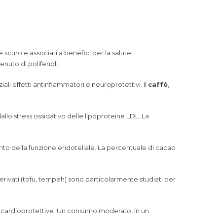
e scuro e associati a benefici per la salute
enuto di polifenoli.
ali effetti antinfiammatori e neuroprotettivi. Il
caffè
,
llo stress ossidativo delle lipoproteine LDL. La
mento della funzione endoteliale. La percentuale di cacao
i derivati (tofu, tempeh) sono particolarmente studiati per
età cardioprotettive. Un consumo moderato, in un