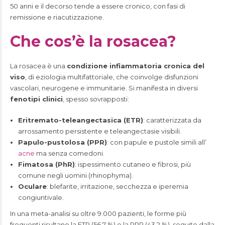
50 anni e il decorso tende a essere cronico, con fasi di
remissione e riacutizzazione.
Che cos’è la rosacea?
La rosacea è una
condizione infiammatoria cronica del
viso
, di eziologia multifattoriale, che coinvolge disfunzioni
vascolari, neurogene e immunitarie. Si manifesta in diversi
fenotipi clinici
, spesso sovrapposti:
Eritremato-teleangectasica (ETR)
: caratterizzata da
arrossamento persistente e teleangectasie visibili.
Papulo-pustolosa (PPR)
: con papule e pustole simili all’
acne
ma senza comedoni.
Fimatosa (PhR)
: ispessimento cutaneo e fibrosi, più
comune negli uomini (rhinophyma).
Oculare
: blefarite, irritazione, secchezza e iperemia
congiuntivale.
In una meta-analisi su oltre 9.000 pazienti, le forme più
frequenti risultano la ETR (56,7 %) e la PPR (43,2 %), seguite dalla