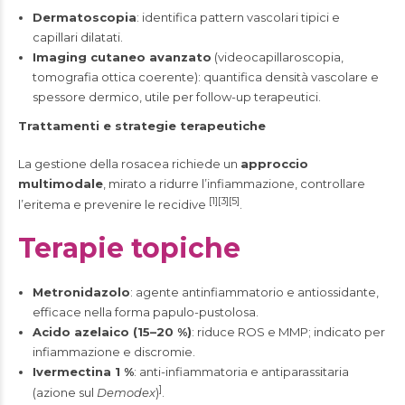
Dermatoscopia
: identifica pattern vascolari tipici e
capillari dilatati.
Imaging cutaneo avanzato
(videocapillaroscopia,
tomografia ottica coerente): quantifica densità vascolare e
spessore dermico, utile per follow-up terapeutici.
Trattamenti e strategie terapeutiche
La gestione della rosacea richiede un
approccio
multimodale
, mirato a ridurre l’infiammazione, controllare
[1][3][5]
l’eritema e prevenire le recidive
.
Terapie topiche
Metronidazolo
: agente antinfiammatorio e antiossidante,
efficace nella forma papulo-pustolosa.
Acido azelaico (15–20 %)
: riduce ROS e MMP; indicato per
infiammazione e discromie.
Ivermectina 1 %
: anti-infiammatoria e antiparassitaria
]
(azione sul
Demodex
)
.