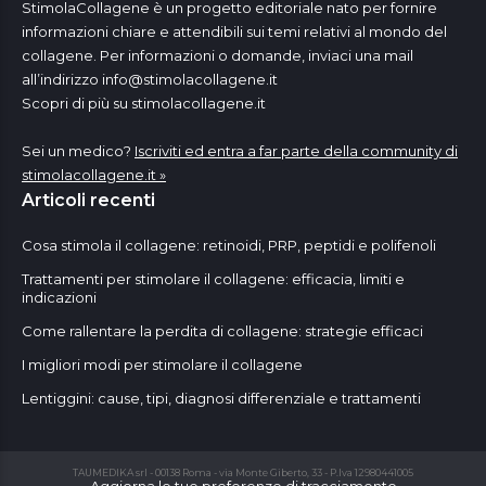
StimolaCollagene è un progetto editoriale nato per fornire
informazioni chiare e attendibili sui temi relativi al mondo del
collagene. Per informazioni o domande, inviaci una mail
all’indirizzo
info@stimolacollagene.it
Scopri di più su stimolacollagene.it
Sei un medico?
Iscriviti ed entra a far parte della community di
stimolacollagene.it »
Articoli recenti
Cosa stimola il collagene: retinoidi, PRP, peptidi e polifenoli
Trattamenti per stimolare il collagene: efficacia, limiti e
indicazioni
Come rallentare la perdita di collagene: strategie efficaci
I migliori modi per stimolare il collagene
Lentiggini: cause, tipi, diagnosi differenziale e trattamenti
TAUMEDIKA srl - 00138 Roma - via Monte Giberto, 33 - P.Iva 12980441005