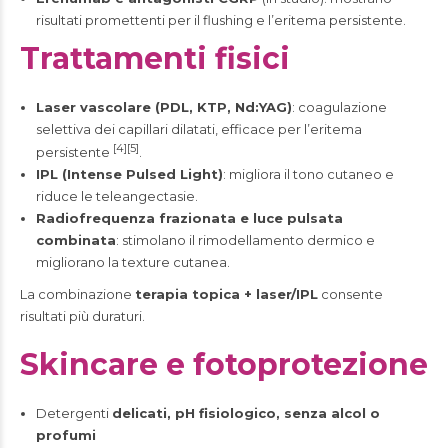
risultati promettenti per il flushing e l’eritema persistente.
Trattamenti fisici
Laser vascolare (PDL, KTP, Nd:YAG)
: coagulazione
selettiva dei capillari dilatati, efficace per l’eritema
[4][5]
persistente
.
IPL (Intense Pulsed Light)
: migliora il tono cutaneo e
riduce le teleangectasie.
Radiofrequenza frazionata e luce pulsata
combinata
: stimolano il rimodellamento dermico e
migliorano la texture cutanea.
La combinazione
terapia topica + laser/IPL
consente
risultati più duraturi.
Skincare e fotoprotezione
Detergenti
delicati, pH fisiologico, senza alcol o
profumi