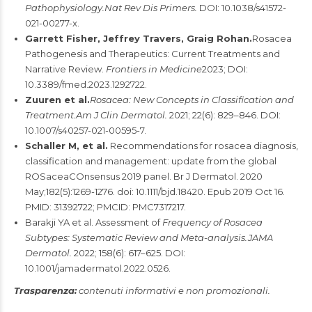
Pathophysiology.Nat Rev Dis Primers.
DOI: 10.1038/s41572-
021-00277-x.
Garrett Fisher, Jeffrey Travers, Graig Rohan.
Rosacea
Pathogenesis and Therapeutics: Current Treatments and
Narrative Review.
Frontiers in Medicine
2023; DOI:
10.3389/fmed.2023.1292722.
Zuuren et al.
Rosacea: New Concepts in Classification and
Treatment.Am J Clin Dermatol.
2021; 22(6): 829–846. DOI:
10.1007/s40257-021-00595-7.
Schaller M, et al.
Recommendations for rosacea diagnosis,
classification and management: update from the global
ROSaceaCOnsensus 2019 panel. Br J Dermatol. 2020
May;182(5):1269-1276. doi: 10.1111/bjd.18420. Epub 2019 Oct 16.
PMID: 31392722; PMCID: PMC7317217.
Barakji YA et al. Assessment of
Frequency of Rosacea
Subtypes: Systematic Review and Meta-analysis.JAMA
Dermatol.
2022; 158(6): 617–625. DOI:
10.1001/jamadermatol.2022.0526.
Trasparenza:
contenuti informativi e non promozionali.