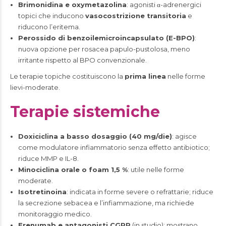
Brimonidina e oxymetazolina
: agonisti α-adrenergici
topici che inducono
vasocostrizione transitoria
e
riducono l’eritema.
Perossido di benzoilemicroincapsulato (E-BPO)
:
nuova opzione per rosacea papulo-pustolosa, meno
irritante rispetto al BPO convenzionale.
Le terapie topiche costituiscono la
prima linea
nelle forme
lievi-moderate.
Terapie sistemiche
Doxiciclina a basso dosaggio (40 mg/die)
: agisce
come modulatore infiammatorio senza effetto antibiotico;
riduce MMP e IL-8.
Minociclina orale o foam 1,5 %
: utile nelle forme
moderate.
Isotretinoina
: indicata in forme severe o refrattarie; riduce
la secrezione sebacea e l’infiammazione, ma richiede
monitoraggio medico.
Erenumab e antagonisti CGRP
(in studio): mostrano