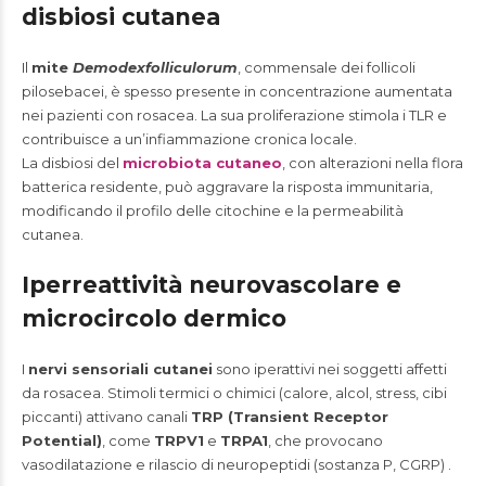
disbiosi cutanea
Il
mite
Demodexfolliculorum
, commensale dei follicoli
pilosebacei, è spesso presente in concentrazione aumentata
nei pazienti con rosacea. La sua proliferazione stimola i TLR e
contribuisce a un’infiammazione cronica locale.
La disbiosi del
microbiota cutaneo
, con alterazioni nella flora
batterica residente, può aggravare la risposta immunitaria,
modificando il profilo delle citochine e la permeabilità
cutanea.
Iperreattività neurovascolare e
microcircolo dermico
I
nervi sensoriali cutanei
sono iperattivi nei soggetti affetti
da rosacea. Stimoli termici o chimici (calore, alcol, stress, cibi
piccanti) attivano canali
TRP (Transient Receptor
Potential)
, come
TRPV1
e
TRPA1
, che provocano
vasodilatazione e rilascio di neuropeptidi (sostanza P, CGRP) .