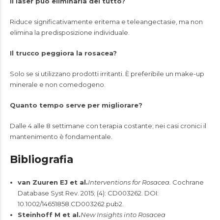
Il laser può eliminarla del tutto?
Riduce significativamente eritema e teleangectasie, ma non
elimina la predisposizione individuale.
Il trucco peggiora la rosacea?
Solo se si utilizzano prodotti irritanti. È preferibile un make-up
minerale e non comedogeno.
Quanto tempo serve per migliorare?
Dalle 4 alle 8 settimane con terapia costante; nei casi cronici il
mantenimento è fondamentale.
Bibliografia
van Zuuren EJ et al.
Interventions for Rosacea.
Cochrane
Database Syst Rev. 2015; (4): CD003262. DOI:
10.1002/14651858.CD003262.pub2.
Steinhoff M et al.
New Insights into Rosacea