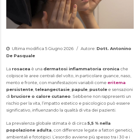
Ultima modifica 5 Giugno 2026
Autore:
Dott. Antonino
De Pasquale
La
rosacea
è una
dermatosi infiammatoria cronica
che
colpisce le aree centrali del volto, in particolare guance, naso,
mento e fronte, con manifestazioni variabili come
eritema
persistente
,
teleangectasie
,
papule
,
pustole
e sensazioni
di
bruciore o calore cutaneo
. Sebbene non rappresenti un
rischio per la vita, l’impatto estetico e psicologico può essere
significativo, influenzando la qualità di vita dei pazienti.
La prevalenza globale stimata è di circa
5,5 % nella
popolazione adulta
, con differenze legate a fattori genetici,
ambientali e fototipici. L’esordio avviene più spesso tra i 30 e i