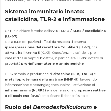
immunitario, microbiota, nervi cutanei e apparato vascolare.
Sistema immunitario innato:
catelicidina, TLR-2 e infiammazione
Un ruolo chiave è svolto dalla
via TLR-2 / KLK5 / catelicidina
(LL-37)
.
Nella cute dei pazienti affetti da rosacea si osserva
iperespressione del recettore Toll-like 2
(TLR-2), che
attiva la
kallikreina 5
(KLK5). Quest’enzima scinde la pro-
catelicidina in peptidi bioattivi, in particolare
LL-37
, dotato di
proprietà
pro-infiammatorie e angiogeniche
.
LL-37 stimola la produzione di
citochine (IL-8, TNF-α)
e
metalloproteinasi della matrice (MMP-9)
, favorendo
infiammazione e neoangiogenesi.Inoltre, l’attivazione di
inflammasomi (NLRP3)
e la generazione di
specie reattive
dell’ossigeno (ROS)
amplificano il danno tissutale.
Ruolo del
Demodexfolliculorum
e