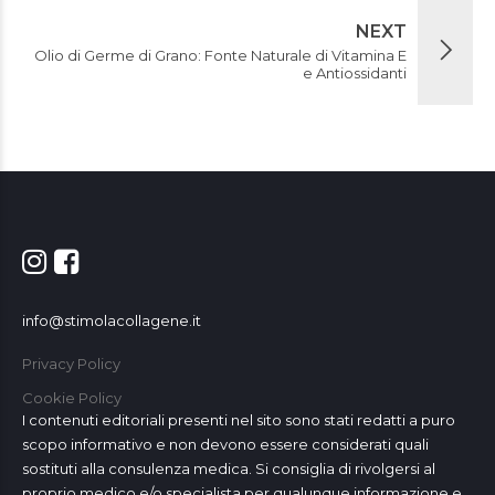
NEXT
Olio di Germe di Grano: Fonte Naturale di Vitamina E
e Antiossidanti
info@stimolacollagene.it
Privacy Policy
Cookie Policy
I contenuti editoriali presenti nel sito sono stati redatti a puro
scopo informativo e non devono essere considerati quali
sostituti alla consulenza medica. Si consiglia di rivolgersi al
proprio medico e/o specialista per qualunque informazione e