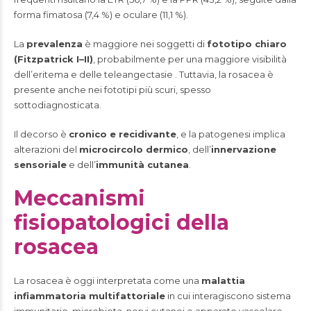
forma fimatosa (7,4 %) e oculare (11,1 %).
La
prevalenza
è maggiore nei soggetti di
fototipo chiaro
(Fitzpatrick I–II)
, probabilmente per una maggiore visibilità
dell’eritema e delle teleangectasie . Tuttavia, la rosacea è
presente anche nei fototipi più scuri, spesso
sottodiagnosticata.
Il decorso è
cronico e recidivante
, e la patogenesi implica
alterazioni del
microcircolo dermico
, dell’
innervazione
sensoriale
e dell’
immunità cutanea
.
Meccanismi
fisiopatologici della
rosacea
La rosacea è oggi interpretata come una
malattia
infiammatoria multifattoriale
in cui interagiscono sistema