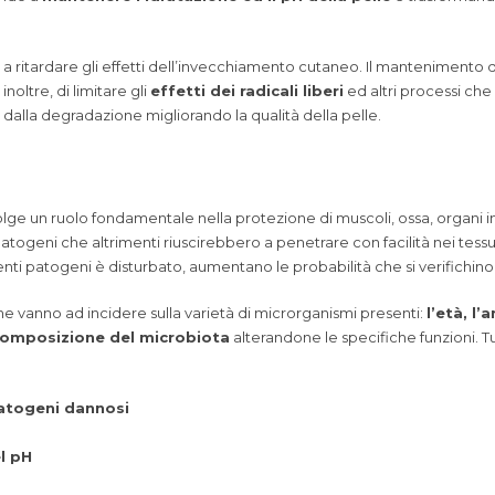
 a ritardare gli effetti dell’invecchiamento cutaneo. Il mantenimento de
noltre, di limitare gli
effetti dei radicali liberi
ed altri processi ch
dalla degradazione migliorando la qualità della pelle.
e un ruolo fondamentale nella protezione di muscoli, ossa, organi int
geni che altrimenti riuscirebbero a penetrare con facilità nei tessuti
genti patogeni è disturbato, aumentano le probabilità che si verifichino
che vanno ad incidere sulla varietà di microrganismi presenti:
l’età, l’
composizione del microbiota
alterandone le specifiche funzioni. T
patogeni dannosi
l pH