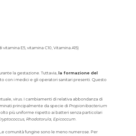
di vitamina E5, vitamina C10, Vitamina A15)
rante la gestazione. Tuttavia,
la formazione del
tto con i medici e gli operatori sanitari presenti. Questo
tuale, virus. I cambiamenti di relativa abbondanza di
ominati principalmente da specie di
Propionibacterium
to più uniforme rispetto ai batteri senza particolari
 Cryptococcus, Rhodotorula, Epicoccum
.
%. Le comunità fungine sono le meno numerose. Per