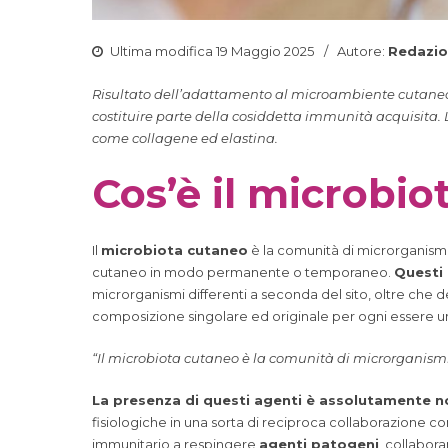
Ultima modifica 19 Maggio 2025
Autore:
Redazi
Risultato dell’adattamento al microambiente cutaneo e
costituire parte della cosiddetta immunità acquisita. L
come collagene ed elastina.
Cos’è il microbio
Il
microbiota cutaneo
è la comunità di microrganismi c
cutaneo in modo permanente o temporaneo.
Questi 
microrganismi differenti a seconda del sito, oltre che del
composizione singolare ed originale per ogni essere 
“Il microbiota cutaneo è la comunità di microrganismi c
La presenza di questi agenti è assolutamente 
fisiologiche in una sorta di reciproca collaborazione con
immunitario a respingere
agenti patogeni
, collabor