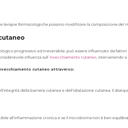
le e le terapie farmacologiche possono modificare la composizione del 
 cutaneo
ologico progressivo ed irreversibile; può essere influenzato da fatto
onsiderevole influenza sull’
invecchiamento cutaneo
, intervenendo a 
l’invecchiamento cutaneo attraverso:
’integrità della barriera cutanea e dell’idratazione cutanea. Il dise
ibile all’infiammazione cronica e se il microbioma non è ben equilibr