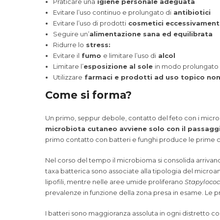
Praticare una
igiene personale adeguata
Evitare l’uso continuo e prolungato di
antibiotici
Evitare l’uso di prodotti
cosmetici eccessivament
Seguire un’
alimentazione sana ed equilibrata
Ridurre lo
stress:
Evitare il
fumo
e limitare l’uso di
alcol
Limitare l’
esposizione al sole
in modo prolungato 
Utilizzare
farmaci e prodotti ad uso topico non
Come si forma?
Un primo, seppur debole, contatto del feto con i micr
microbiota cutaneo avviene solo con il passaggi
primo contatto con batteri e funghi produce le prime c
Nel corso del tempo il microbioma si consolida arrivand
taxa batterica sono associate alla tipologia del micro
lipofili, mentre nelle aree umide proliferano
Stapyloco
prevalenze in funzione della zona presa in esame. Le pr
I batteri sono maggioranza assoluta in ogni distretto 