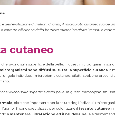
one
 dell’evoluzione di milioni di anni, il microbiota cutaneo svolge un
a corretta efficienza della barriera microbica aiuta i tessuti a mante
ta cutaneo
he vivono sulla superficie della pelle. In questi microorganismi sono i
microrganismi sono diffusi su tutta la superficie cutanea
in 
 singolo individuo. Il microbioma cutaneo, difatti, sebbene presenti dei 
umano.
he vivono sulla superficie della pelle. In questi microorganismi sono 
normale
, oltre che importante per la salute degli individui. I microrgan
 l’uomo. Si sono specializzati per colonizzare il
tessuto cutaneo
in 
ando a
mantenere l’idratazione ed il pH della pelle
e trasformando