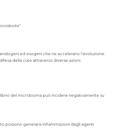
microbiota”
ri endogeni ed esogeni che ne accelerano l’evoluzione.
difesa della cute attraverso diverse azioni.
quilibrio del microbioma può incidere negativamente su
ato possono generarsi infiammazioni dagli agenti