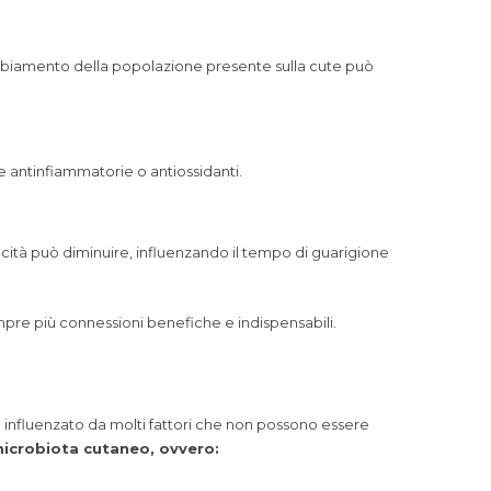
 cambiamento della popolazione presente sulla cute può
e antinfiammatorie o antiossidanti.
pacità può diminuire, influenzando il tempo di guarigione
mpre più connessioni benefiche e indispensabili.
è influenzato da molti fattori che non possono essere
microbiota cutaneo, ovvero: